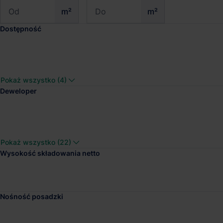
m²
m²
Dostępność
Fortress Logistics P
Pokaż wszystko (4)
Dostępna pow.
Lokalizacja
Deweloper
127 000 m²
Szprotawa, Lub
Pokaż wszystko (22)
Wysokość składowania netto
Panattoni Park Boles
Dostępna pow.
Lokalizacja
Nośność posadzki
53 395 m²
Bolesławiec, Do