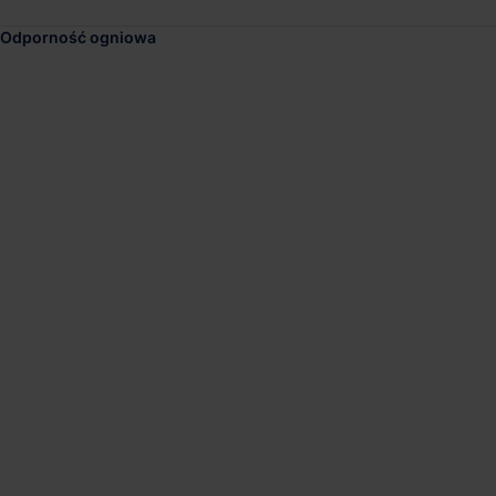
Odporność ogniowa
Panattoni Park BTS 
Dostępna pow.
Lokalizacja
7 200 m²
Żary, Lubuskie
CTPark Iłowa
Dostępna pow.
Lokalizacja
110 733 m²
Iłowa, Lubuskie