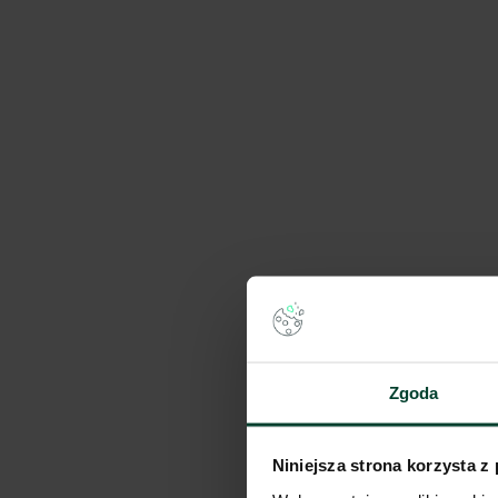
Hillwood Zgorzelec
Dostępna pow.
Lokalizacja
114 487 m²
Zgorzelec, Doln
Panattoni Park Zielon
Dostępna pow.
Lokalizacja
Zgoda
5 503 m²
Nowy Kisielin, L
Niniejsza strona korzysta z