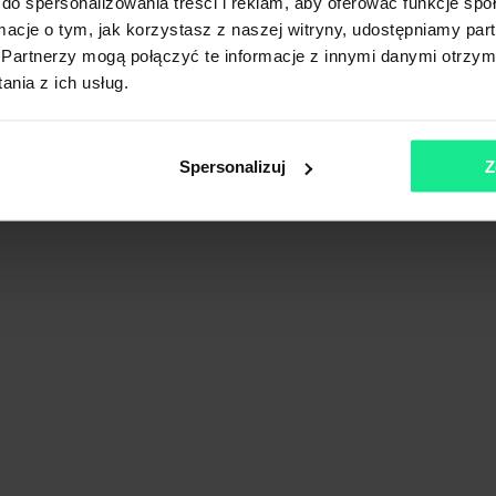
do spersonalizowania treści i reklam, aby oferować funkcje sp
ormacje o tym, jak korzystasz z naszej witryny, udostępniamy p
Partnerzy mogą połączyć te informacje z innymi danymi otrzym
nia z ich usług.
ośląskie
Spersonalizuj
Z
Pokaż na mapie
Porównaj
stics Centre
lnośląskie
Pokaż na mapie
Porównaj