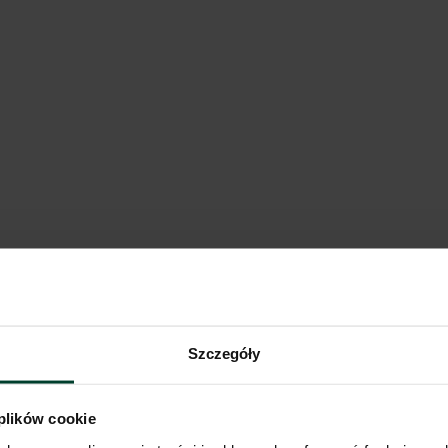
ośląskie
Pokaż na mapie
Porównaj
a Góra III
Szczegóły
ubuskie
 plików cookie
Pokaż na mapie
Porównaj