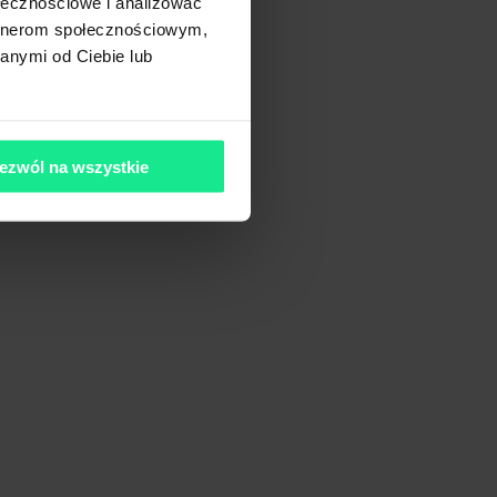
ołecznościowe i analizować
artnerom społecznościowym,
anymi od Ciebie lub
ezwól na wszystkie