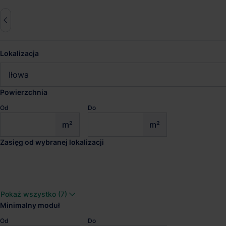
Lokalizacja
Zresetuj wszystko
Iłowa
zas. 50km
Powierzchnia
Od
Do
Magazyny do wynajęcia Iłowa
m²
m²
Zasięg od wybranej lokalizacji
Sprawdź wyniki wyszukiwania
Panattoni Park Szpr
Pokaż wszystko (7)
Dostępna pow.
Lokalizacja
Minimalny moduł
215 754 m²
Szprotawa, Lub
Od
Do