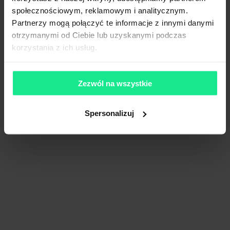
społecznościowym, reklamowym i analitycznym.
Partnerzy mogą połączyć te informacje z innymi danymi
otrzymanymi od Ciebie lub uzyskanymi podczas
korzystania z ich usług.
Zezwól na wszystkie
Spersonalizuj
Gdańsk-Kowale Distribution Centre
8 059 m²
Dostępna pow.
Gdańsk, Pomorskie
Lokalizacja
Porównaj