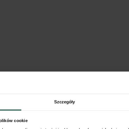
 Warsaw Żerań
owieckie
Pokaż na mapie
Porównaj
Logistics Warsaw IV
Szczegóły
owieckie
 plików cookie
Pokaż na mapie
Porównaj