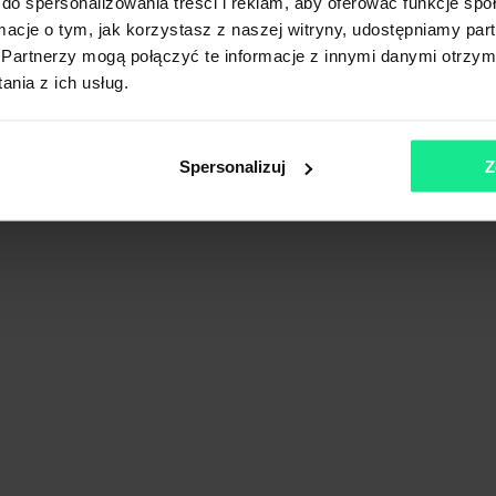
do spersonalizowania treści i reklam, aby oferować funkcje sp
ormacje o tym, jak korzystasz z naszej witryny, udostępniamy p
Partnerzy mogą połączyć te informacje z innymi danymi otrzym
nia z ich usług.
owieckie
Spersonalizuj
Z
Pokaż na mapie
Porównaj
tion Centre
owieckie
Pokaż na mapie
Porównaj