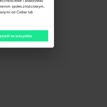
ołecznościowe i analizować
artnerom społecznościowym,
anymi od Ciebie lub
ezwól na wszystkie