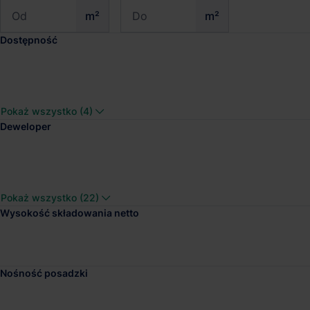
m²
m²
Dostępność
Logicor Okęcie
Pokaż wszystko (4)
Dostępna pow.
Lokalizacja
Deweloper
1 018 m²
Warszawa, Maz
Pokaż wszystko (22)
Wysokość składowania netto
LCube Logistic Park
Dostępna pow.
Lokalizacja
Nośność posadzki
31 211 m²
Mszczonów, Ma