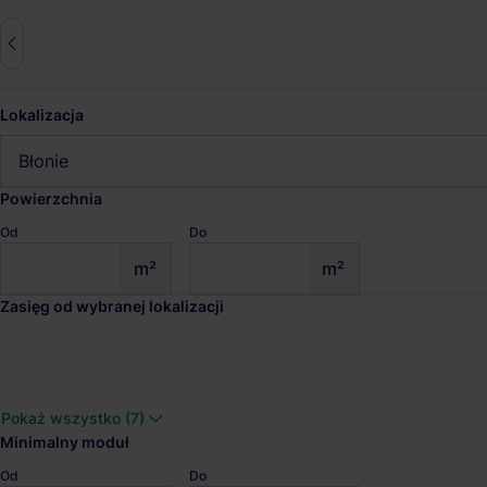
Lokalizacja
Zresetuj wszystko
Błonie
zas. 50km
Powierzchnia
Od
Do
Magazyny do wynajęcia Błoni
m²
m²
Zasięg od wybranej lokalizacji
Sprawdź wyniki wyszukiwania
Panattoni Park City 
Pokaż wszystko (7)
Dostępna pow.
Lokalizacja
Minimalny moduł
2 777 m²
Warszawa, Maz
Od
Do