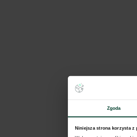
Segro Business Park
Dostępna pow.
Lokalizacja
3 910 m²
Warszawa, Maz
Panattoni Park City 
Dostępna pow.
Lokalizacja
Zgoda
3 240 m²
Warszawa, Maz
Niniejsza strona korzysta z