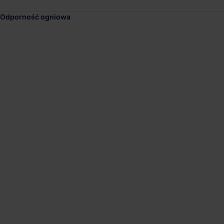
Odporność ogniowa
DHL West Warsaw Hu
Dostępna pow.
Lokalizacja
10 000 m²
Teresin, Mazowi
P3 Warsaw II
Dostępna pow.
Lokalizacja
3 400 m²
Warszawa, Maz