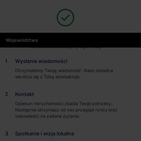
500
internal server error
Dziękujemy za wysłanie wiadomości
Województwa
Wkrótce skontaktujemy się z Tobą
Wysłanie wiadomości
Masz pytania dotyczące oferty?
Otrzymaliśmy Twoją wiadomość. Nasz doradca
wkrótce się z Tobą skontaktuje.
Opowiedz nam o swoich potrzebach, a my pomożemy Ci
wybrać magazyn dopasowany do Twojej firmy.
Napisz do nas!
Kontakt
Dlaczego warto skorzystać z pomocy doradców?
Opiekun nieruchomości zbada Twoje potrzeby.
Następnie otrzymasz od nas przegląd rynku oraz
Płynny proces i oszczędność czasu
– dedykowany opiekun
odpowiedzi na zadane pytania.
skoordynuje cały proces od analizy potrzeb po
przeprowadzkę.
Negocjacje z zyskiem
– dzięki znajomości rynku i analizie
Spotkanie i wizja lokalna
ryzyka uzyskujemy dla Ciebie najkorzystniejsze warunki i