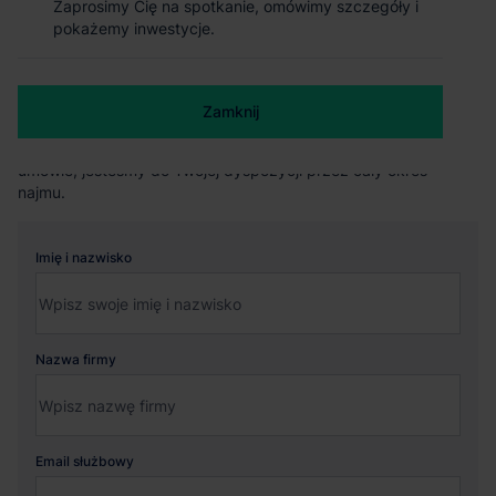
Zaprosimy Cię na spotkanie, omówimy szczegóły i
bezpieczną umowę.
pokażemy inwestycje.
Wsparcie techniczne i aranżacyjne
– precyzyjnie definiujemy
standard magazynu i pomagamy w jego bezproblemowym
przejęciu.
Transparentność bez ryzyka
– otrzymujesz jasne raporty
Zamknij
rynkowe i pełną informację o potencjalnych zagrożeniach.
Opieka poprocesowa
– nasze wsparcie nie kończy się na
umowie; jesteśmy do Twojej dyspozycji przez cały okres
najmu.
Imię i nazwisko
Nazwa firmy
Email służbowy