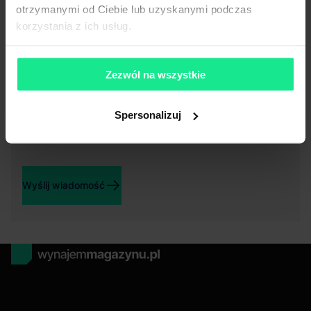
celu otrzymywania informacji o aktualnych usługach i
otrzymanymi od Ciebie lub uzyskanymi podczas
promocjach.
korzystania z ich usług.
Wyrażam zgodę, na przetwarzanie i wykorzystywanie mojego
numeru telefonu podanego w powyższym formularzu, przez
CBRE sp. z o. o. w celach marketingowych, a w szczególności
Zezwól na wszystkie
w celu nawiązywania połączeń telefonicznych, w celu
przekazania informacji o aktualnych usługach i promocjach.
Spersonalizuj
Ta strona jest chroniona przez reCAPTCHA i obowiązują ją
Politykę
Prywatności
oraz
Warunki Korzystania z Usług
Google.
Wyślij wiadomość