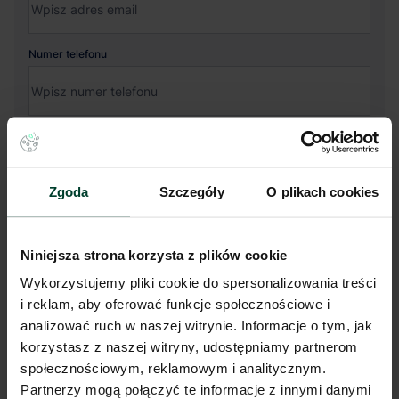
Numer telefonu
Twoja wiadomość
Zgoda
Szczegóły
O plikach cookies
Niniejsza strona korzysta z plików cookie
Wykorzystujemy pliki cookie do spersonalizowania treści
Administratorem Państwa danych osobowych jest CBRE sp. z o. o. z
i reklam, aby oferować funkcje społecznościowe i
siedzibą w Warszawie, Rondo Daszyńskiego 1, 00-843 Warszawa
analizować ruch w naszej witrynie. Informacje o tym, jak
(dalej „Administrator”).
korzystasz z naszej witryny, udostępniamy partnerom
Wyrażam zgodę, na przetwarzanie i wykorzystywanie mojego
społecznościowym, reklamowym i analitycznym.
adresu email podanego w powyższym formularzu, przez CBRE
Partnerzy mogą połączyć te informacje z innymi danymi
sp. z o. o. w celach marketingowych, a w szczególności w