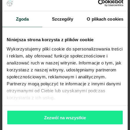
Lokalizacja magazynu
Zgoda
Szczegóły
O plikach cookies
Niniejsze ogłoszenie ma charakter wyłącznie informacyjny i nie stanowi
oferty w myśl art. 66 § 1. Kodeksu Cywilnego. CBRE sp. z o.o. nie
odpowiada za ewentualne błędy lub nieaktualność ogłoszenia.
Niniejsza strona korzysta z plików cookie
Ogłoszenia, cenniki i inne informacje zawarte na stronie internetowej
mogą się różnić od danych rzeczywistych. Publikacja ogłoszenia nie
Wykorzystujemy pliki cookie do spersonalizowania treści
gwarantuje dostępności prezentowanych nieruchomości. Weryfikacja
i reklam, aby oferować funkcje społecznościowe i
dostępności odbywa się po wysłaniu formularza kontaktowego.
analizować ruch w naszej witrynie. Informacje o tym, jak
korzystasz z naszej witryny, udostępniamy partnerom
społecznościowym, reklamowym i analitycznym.
Partnerzy mogą połączyć te informacje z innymi danymi
otrzymanymi od Ciebie lub uzyskanymi podczas
korzystania z ich usług.
Zezwól na wszystkie