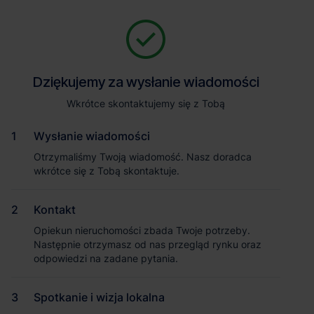
Zapytaj o szczegóły
Jesteśmy tu, żeby Ci pomóc. Niezależnie od tego, na jakim etapie
szukania magazynu jesteś, odpowiemy na Twoje pytania i
Powrót
Dziękujemy za wysłanie wiadomości
Dziękujemy za wysłanie wiadomości
pomożemy Ci wybrać najlepszą ofertę. Napisz do nas!
Zadzwoń
1
/1
Wkrótce skontaktujemy się z Tobą
Wkrótce skontaktujemy się z Tobą
Pokaż numer telefonu
Wysłanie wiadomości
Wysłanie wiadomości
Otrzymaliśmy Twoją wiadomość. Nasz doradca
Otrzymaliśmy Twoją wiadomość. Nasz doradca
wkrótce się z Tobą skontaktuje.
wkrótce się z Tobą skontaktuje.
Imię i nazwisko
Kontakt
Kontakt
Opiekun nieruchomości zbada Twoje potrzeby.
Opiekun nieruchomości zbada Twoje potrzeby.
Nazwa firmy
Następnie otrzymasz od nas przegląd rynku oraz
Następnie otrzymasz od nas przegląd rynku oraz
odpowiedzi na zadane pytania.
odpowiedzi na zadane pytania.
Magazyn SBU Park Sycowska Poznań
Spotkanie i wizja lokalna
Spotkanie i wizja lokalna
Email służbowy
Poznań
, Wielkopolskie