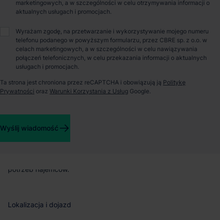
marketingowych, a w szczególności w celu otrzymywania informacji o
Magazyn do wynajęcia – SBU Park Sycowska
aktualnych usługach i promocjach.
SBU Park Sycowska to planowana inwestycja biurowo-
Wyrażam zgodę, na przetwarzanie i wykorzystywanie mojego numeru
przemysłowa, zaprojektowana z myślą o potrzebach
telefonu podanego w powyższym formularzu, przez CBRE sp. z o.o. w
mniejszych firm. Obiekt powstanie w dogodnej lokalizacji –
celach marketingowych, a w szczególności w celu nawiązywania
połączeń telefonicznych, w celu przekazania informacji o aktualnych
niespełna 3 km od autostrady A2 i 9 km od drogi ekspresowej
usługach i promocjach.
S5 – co zapewni sprawną komunikację z regionem i głównymi
trasami krajowymi.
Ta strona jest chroniona przez reCAPTCHA i obowiązują ją
Politykę
Prywatności
oraz
Warunki Korzystania z Usług
Google.
Powierzchnia magazynowa
Wyślij wiadomość
Na inwestycję składać się będzie 6 budynków, które będzie
można dzielić na niezależne segmenty lub łączyć w większe
moduły, co pozwoli na elastyczne dopasowanie powierzchni do
potrzeb najemców.
Lokalizacja i dojazd