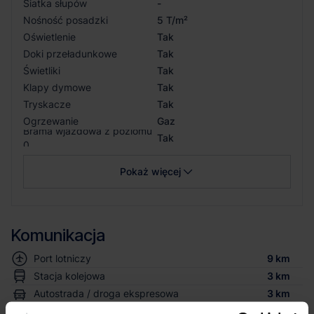
Siatka słupów
-
Nośność posadzki
5 T/m²
Oświetlenie
Tak
Doki przeładunkowe
Tak
Świetliki
Tak
Klapy dymowe
Tak
Tryskacze
Tak
Ogrzewanie
Gaz
Brama wjazdowa z poziomu
Tak
0
Pokaż więcej
Komunikacja
Port lotniczy
9 km
Stacja kolejowa
3 km
Autostrada / droga ekspresowa
3 km
Transport publiczny
< 1 km