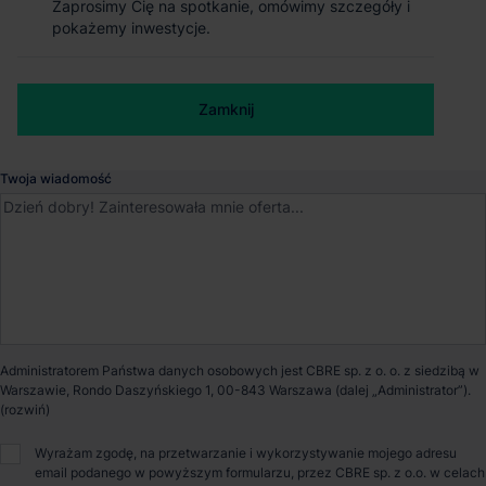
Zaprosimy Cię na spotkanie, omówimy szczegóły i
Zaprosimy Cię na spotkanie, omówimy szczegóły i
pokażemy inwestycje.
pokażemy inwestycje.
Dostępna powierzchnia
8 500 m²
Numer telefonu służbowy
Powierzchnia parku
8 500 m²
Zamknij
Zamknij
Dostępność
Od zaraz
Twoja wiadomość
Opiekun nieruchomości
Małgorzata Czepel
Administratorem Państwa danych osobowych jest CBRE sp. z o. o. z siedzibą w
Warszawie, Rondo Daszyńskiego 1, 00-843 Warszawa (dalej „Administrator”).
O parku
Wyrażam zgodę, na przetwarzanie i wykorzystywanie mojego adresu
email podanego w powyższym formularzu, przez CBRE sp. z o.o. w celach