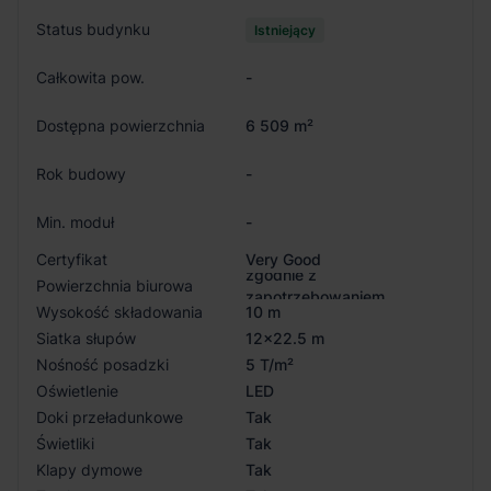
Status budynku
Istniejący
Całkowita pow.
-
Dostępna powierzchnia
6 509 m²
Rok budowy
-
Min. moduł
-
Certyfikat
Very Good
zgodnie z
Powierzchnia biurowa
zapotrzebowaniem
Wysokość składowania
10 m
Siatka słupów
12x22.5 m
Nośność posadzki
5 T/m²
Oświetlenie
LED
Doki przeładunkowe
Tak
Świetliki
Tak
Klapy dymowe
Tak