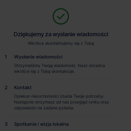
Zapytaj o szczegóły
Jesteśmy tu, żeby Ci pomóc. Niezależnie od tego, na jakim etapie
szukania magazynu jesteś, odpowiemy na Twoje pytania i
Powrót
Dziękujemy za wysłanie wiadomości
Dziękujemy za wysłanie wiadomości
pomożemy Ci wybrać najlepszą ofertę. Napisz do nas!
Zadzwoń
1
/2
Wkrótce skontaktujemy się z Tobą
Wkrótce skontaktujemy się z Tobą
Pokaż numer telefonu
Wysłanie wiadomości
Wysłanie wiadomości
Otrzymaliśmy Twoją wiadomość. Nasz doradca
Otrzymaliśmy Twoją wiadomość. Nasz doradca
wkrótce się z Tobą skontaktuje.
wkrótce się z Tobą skontaktuje.
Imię i nazwisko
Kontakt
Kontakt
Opiekun nieruchomości zbada Twoje potrzeby.
Opiekun nieruchomości zbada Twoje potrzeby.
Nazwa firmy
Następnie otrzymasz od nas przegląd rynku oraz
Następnie otrzymasz od nas przegląd rynku oraz
odpowiedzi na zadane pytania.
odpowiedzi na zadane pytania.
Spotkanie i wizja lokalna
Spotkanie i wizja lokalna
Email służbowy