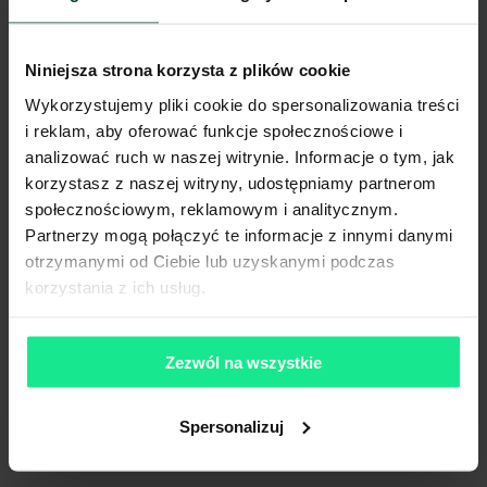
Ogłoszenia, cenniki i inne informacje zawarte na stronie internetowej
mogą się różnić od danych rzeczywistych. Publikacja ogłoszenia nie
gwarantuje dostępności prezentowanych nieruchomości. Weryfikacja
dostępności odbywa się po wysłaniu formularza kontaktowego.
Niniejsza strona korzysta z plików cookie
Wykorzystujemy pliki cookie do spersonalizowania treści
i reklam, aby oferować funkcje społecznościowe i
analizować ruch w naszej witrynie. Informacje o tym, jak
korzystasz z naszej witryny, udostępniamy partnerom
społecznościowym, reklamowym i analitycznym.
Partnerzy mogą połączyć te informacje z innymi danymi
otrzymanymi od Ciebie lub uzyskanymi podczas
korzystania z ich usług.
Zezwól na wszystkie
Spersonalizuj