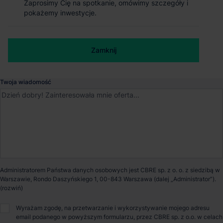
Zaprosimy Cię na spotkanie, omówimy szczegóły i
Zaprosimy Cię na spotkanie, omówimy szczegóły i
pokażemy inwestycje.
pokażemy inwestycje.
Magazyn Rysy Łódź City VII
Numer telefonu służbowy
Łódź
, Łódzkie
Zamknij
Zamknij
Dostępna powierzchnia
6 509 m²
Twoja wiadomość
Powierzchnia parku
31 500 m²
Dostępność
Od zaraz
Certyfikat
BREEAM
Administratorem Państwa danych osobowych jest CBRE sp. z o. o. z siedzibą w
Warszawie, Rondo Daszyńskiego 1, 00-843 Warszawa (dalej „Administrator”).
Opiekun nieruchomości
Wyrażam zgodę, na przetwarzanie i wykorzystywanie mojego adresu
email podanego w powyższym formularzu, przez CBRE sp. z o.o. w celach