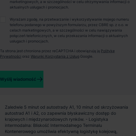
marketingowych, a w szczególności w celu otrzymywania informacji o
aktualnych usługach i promocjach.
Patryk Romanowski
Wyrażam zgodę, na przetwarzanie i wykorzystywanie mojego numeru
telefonu podanego w powyższym formularzu, przez CBRE sp. z o.o. w
celach marketingowych, a w szczególności w celu nawiązywania
połączeń telefonicznych, w celu przekazania informacji o aktualnych
O parku
usługach i promocjach.
Ta strona jest chroniona przez reCAPTCHA i obowiązują ją
Politykę
Rysy Łódź City VII to nowoczesny park magazynowy,
Prywatności
oraz
Warunki Korzystania z Usług
Google.
strategicznie zlokalizowany w sercu Centralno europejskiego
Węzła Logistycznego, oferujący idealne warunki dla firm
poszukujących efektywnej przestrzeni logistycznej. Idealne
położenie, doskonała dostępność: - Strategiczna lokalizacja:
Wyślij wiadomość
Część rozległego parku logistycznego o łącznej powierzchni
230 000 m², zlokalizowanego w Centralno europejskim Węźle
Logistycznym, gwarantuje dostęp do kluczowych szlaków
komunikacyjnych. - Bezpośredni dostęp do autostrady:
Zaledwie 5 minut od autostrady A1, 10 minut od skrzyżowania
autostrad A1 i A2, co zapewnia błyskawiczny dostęp do
krajowych i międzynarodowych rynków. - Logistyka
intermodalna: Bliskość Intermodalnego Terminalu
Kontenerowego umożliwia efektywną logistykę kolejową,