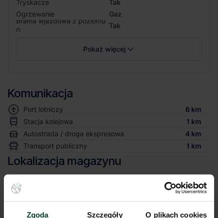
Tryskacze
Tak
Ogrzewanie
Gaz
Brama wjazdowa z poziomu
Tak
0
Pokaż więcej
Komunikacja
Port lotniczy
6 km
Stacja kolejowa
1 km
Autostrada / droga ekspresowa
4 km
Transport publiczny
1 km
Lokalizacja magazynu
Niniejsze ogłoszenie ma charakter wyłącznie informacyjny i nie stanowi
oferty w myśl art. 66 § 1. Kodeksu Cywilnego. CBRE sp. z o.o. nie
odpowiada za ewentualne błędy lub nieaktualność ogłoszenia.
Zgoda
Szczegóły
O plikach cookies