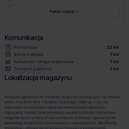
0
Pokaż więcej
Komunikacja
Port lotniczy
22 km
Stacja kolejowa
7 km
Autostrada / droga ekspresowa
1 km
Transport publiczny
1 km
Lokalizacja magazynu
Niniejsze ogłoszenie ma charakter wyłącznie informacyjny i nie stanowi
oferty w myśl art. 66 § 1. Kodeksu Cywilnego. CBRE sp. z o.o. nie
odpowiada za ewentualne błędy lub nieaktualność ogłoszenia.
Ogłoszenia, cenniki i inne informacje zawarte na stronie internetowej
mogą się różnić od danych rzeczywistych. Publikacja ogłoszenia nie
gwarantuje dostępności prezentowanych nieruchomości. Weryfikacja
dostępności odbywa się po wysłaniu formularza kontaktowego.