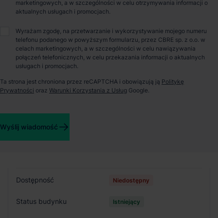
marketingowych, a w szczególności w celu otrzymywania informacji o
aktualnych usługach i promocjach.
O parku
Wyrażam zgodę, na przetwarzanie i wykorzystywanie mojego numeru
telefonu podanego w powyższym formularzu, przez CBRE sp. z o.o. w
Panattoni Park Tricity East VI to nowoczesny obiekt, który po
celach marketingowych, a w szczególności w celu nawiązywania
wybudowaniu oferować będzie 18 157 m kw. powierzchni
połączeń telefonicznych, w celu przekazania informacji o aktualnych
magazynowo-biurowej. Atutem budynku będzie jego dogodne
usługach i promocjach.
umiejscowienie na terenie Gdańska w pobliżu autostrady A1,
które pozwoli najemcom operować na rynku zarówno polskim,
Ta strona jest chroniona przez reCAPTCHA i obowiązują ją
Politykę
jak i zagranicznym.
Prywatności
oraz
Warunki Korzystania z Usług
Google.
Szczegóły budynków
Wyślij wiadomość
Budynek
Hala A
Dostępność
Niedostępny
Status budynku
Istniejący