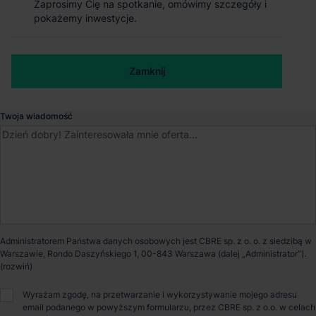
Zaprosimy Cię na spotkanie, omówimy szczegóły i
Zaprosimy Cię na spotkanie, omówimy szczegóły i
Magazyn Panattoni Park Tricity East VI
pokażemy inwestycje.
pokażemy inwestycje.
Gdańsk
, Pomorskie
Numer telefonu służbowy
Zamknij
Zamknij
Dostępna powierzchnia
0 m²
Twoja wiadomość
Powierzchnia parku
19 319 m²
Dostępność
Niedostępny
Opiekun nieruchomości
Administratorem Państwa danych osobowych jest CBRE sp. z o. o. z siedzibą w
Warszawie, Rondo Daszyńskiego 1, 00-843 Warszawa (dalej „Administrator”).
Małgorzata Ronkowska
Wyrażam zgodę, na przetwarzanie i wykorzystywanie mojego adresu
email podanego w powyższym formularzu, przez CBRE sp. z o.o. w celach