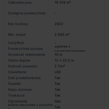
Całkowita pow.
19 319 m²
Dostępna powierzchnia
-
Rok budowy
2022
Min. moduł
2 500 m²
Certyfikat
-
zgodnie z
Powierzchnia biurowa
zapotrzebowaniem
Wysokość składowania
10 m
Siatka słupów
12 x 22.5 m
Nośność posadzki
5 T/m²
Oświetlenie
LED
Doki przeładunkowe
Tak
Świetliki
Tak
Klapy dymowe
Tak
Tryskacze
Tak
Ogrzewanie
Gaz
Brama wjazdowa z poziomu
Tak