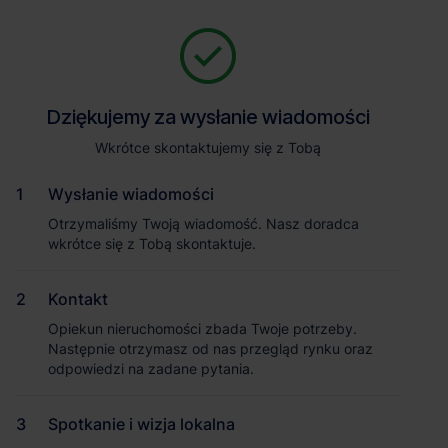
Zapytaj o szczegóły
Jesteśmy tu, żeby Ci pomóc. Niezależnie od tego, na jakim etapie
szukania magazynu jesteś, odpowiemy na Twoje pytania i
Powrót
Dziękujemy za wysłanie wiadomości
Dziękujemy za wysłanie wiadomości
pomożemy Ci wybrać najlepszą ofertę. Napisz do nas!
Zadzwoń
1
/3
Wkrótce skontaktujemy się z Tobą
Wkrótce skontaktujemy się z Tobą
Pokaż numer telefonu
Wysłanie wiadomości
Wysłanie wiadomości
Otrzymaliśmy Twoją wiadomość. Nasz doradca
Otrzymaliśmy Twoją wiadomość. Nasz doradca
wkrótce się z Tobą skontaktuje.
wkrótce się z Tobą skontaktuje.
Imię i nazwisko
Kontakt
Kontakt
Opiekun nieruchomości zbada Twoje potrzeby.
Opiekun nieruchomości zbada Twoje potrzeby.
Nazwa firmy
Następnie otrzymasz od nas przegląd rynku oraz
Następnie otrzymasz od nas przegląd rynku oraz
odpowiedzi na zadane pytania.
odpowiedzi na zadane pytania.
Spotkanie i wizja lokalna
Spotkanie i wizja lokalna
Email służbowy