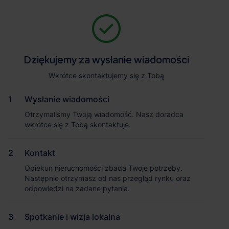
Zapytaj o szczegóły
Jesteśmy tu, żeby Ci pomóc. Niezależnie od tego, na jakim etapie
szukania magazynu jesteś, odpowiemy na Twoje pytania i
Powrót
Dziękujemy za wysłanie wiadomości
Dziękujemy za wysłanie wiadomości
pomożemy Ci wybrać najlepszą ofertę. Napisz do nas!
Zadzwoń
1
/2
Wkrótce skontaktujemy się z Tobą
Wkrótce skontaktujemy się z Tobą
Pokaż numer telefonu
Wysłanie wiadomości
Wysłanie wiadomości
Otrzymaliśmy Twoją wiadomość. Nasz doradca
Otrzymaliśmy Twoją wiadomość. Nasz doradca
wkrótce się z Tobą skontaktuje.
wkrótce się z Tobą skontaktuje.
Imię i nazwisko
Kontakt
Kontakt
Opiekun nieruchomości zbada Twoje potrzeby.
Opiekun nieruchomości zbada Twoje potrzeby.
Nazwa firmy
Następnie otrzymasz od nas przegląd rynku oraz
Następnie otrzymasz od nas przegląd rynku oraz
odpowiedzi na zadane pytania.
odpowiedzi na zadane pytania.
Spotkanie i wizja lokalna
Spotkanie i wizja lokalna
Email służbowy
Magazyn Panattoni Park Tczew