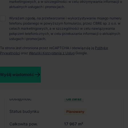
marketingowych, a w szczególności w celu otrzymywania informacji o
aktualnych usługach i promocjach.
O parku
Wyrażam zgodę, na przetwarzanie i wykorzystywanie mojego numeru
telefonu podanego w powyższym formularzu, przez CBRE sp. z o.o. w
Panattoni Park Tczew (Stanisławie) to park dystrybucyjny o
celach marketingowych, a w szczególności w celu nawiązywania
połączeń telefonicznych, w celu przekazania informacji o aktualnych
powierzchni ok. 17 967 m². Park zostanie dostosowany do
usługach i promocjach.
potrzeb klientów, w pełni spełniając ich różnorodne wymagania
techniczne.
Ta strona jest chroniona przez reCAPTCHA i obowiązują ją
Politykę
Prywatności
oraz
Warunki Korzystania z Usług
Google.
Szczegóły budynków
Wyślij wiadomość
Budynek
1
Dostępność
Od zaraz
Status budynku
Planowany
Całkowita pow.
17 967 m²