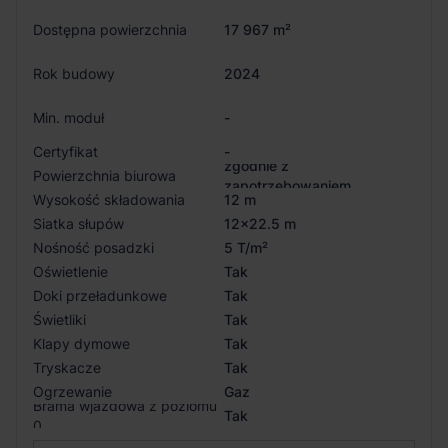
Dostępna powierzchnia
17 967 m²
Rok budowy
2024
Min. moduł
-
Certyfikat
-
zgodnie z
Powierzchnia biurowa
zapotrzebowaniem
Wysokość składowania
12 m
Siatka słupów
12x22.5 m
Nośność posadzki
5 T/m²
Oświetlenie
Tak
Doki przeładunkowe
Tak
Świetliki
Tak
Klapy dymowe
Tak
Tryskacze
Tak
Ogrzewanie
Gaz
Brama wjazdowa z poziomu
Tak
0