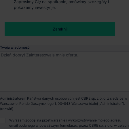
Zaprosimy Cię na spotkanie, omówimy szczegóły i
Zaprosimy Cię na spotkanie, omówimy szczegóły i
pokażemy inwestycje.
pokażemy inwestycje.
Stanisławie
Numer telefonu służbowy
Tczew
, Pomorskie
Zamknij
Zamknij
Dostępna powierzchnia
17 967 m²
Twoja wiadomość
Powierzchnia parku
17 967 m²
Dostępność
Od zaraz
Opiekun nieruchomości
Administratorem Państwa danych osobowych jest CBRE sp. z o. o. z siedzibą w
Warszawie, Rondo Daszyńskiego 1, 00-843 Warszawa (dalej „Administrator”).
Małgorzata Ronkowska
Wyrażam zgodę, na przetwarzanie i wykorzystywanie mojego adresu
email podanego w powyższym formularzu, przez CBRE sp. z o.o. w celach