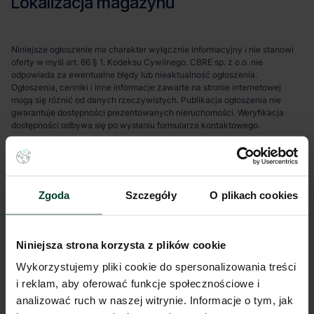
Lokalizacja magazynu
Niniejsze ogłoszenie ma charakter wyłącznie informacyjny i nie stanowi
oferty w myśl art. 66 § 1. Kodeksu Cywilnego. CBRE sp. z o.o. nie
odpowiada za ewentualne błędy lub nieaktualność ogłoszenia.
Ogłoszenia, cenniki i inne informacje zawarte na stronie internetowej
mogą się różnić od danych rzeczywistych. Publikacja ogłoszenia nie
gwarantuje dostępności prezentowanych nieruchomości. Weryfikacja
dostępności odbywa się po wysłaniu formularza kontaktowego.
Zgoda
Szczegóły
O plikach cookies
Niniejsza strona korzysta z plików cookie
Wykorzystujemy pliki cookie do spersonalizowania treści
i reklam, aby oferować funkcje społecznościowe i
analizować ruch w naszej witrynie. Informacje o tym, jak