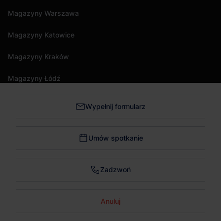
Magazyny Warszawa
Magazyny Katowice
Magazyny Kraków
Magazyny Łódź
Wypełnij formularz
Magazyny Trójmiasto
Magazyny Bydgoszcz
Umów spotkanie
Magazyny Poznań
Zadzwoń
Magazyny Wrocław
Anuluj
Skontaktuj się
© wynajemmagazynu.pl 2026. Wszystkie prawa zastrzeżone