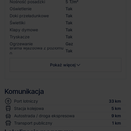
Nośność posadzki
5 T/m²
Oświetlenie
Tak
Doki przeładunkowe
Tak
Świetliki
Tak
Klapy dymowe
Tak
Tryskacze
Tak
Ogrzewanie
Gaz
Brama wjazdowa z poziomu
Tak
0
Pokaż więcej
Komunikacja
Port lotniczy
33 km
Stacja kolejowa
5 km
Autostrada / droga ekspresowa
9 km
Transport publiczny
1 km