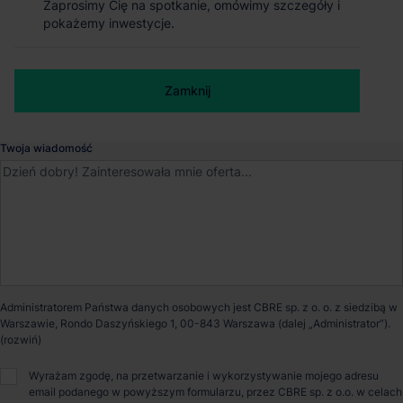
Zaprosimy Cię na spotkanie, omówimy szczegóły i
Zaprosimy Cię na spotkanie, omówimy szczegóły i
pokażemy inwestycje.
pokażemy inwestycje.
Ruda Śląska
, Śląskie
Numer telefonu służbowy
Dostępna powierzchnia
0 m²
Zamknij
Zamknij
Powierzchnia parku
71 050 m²
Twoja wiadomość
Dostępność
Niedostępny
Certyfikat
BREEAM
Opiekun nieruchomości
Administratorem Państwa danych osobowych jest CBRE sp. z o. o. z siedzibą w
Warszawie, Rondo Daszyńskiego 1, 00-843 Warszawa (dalej „Administrator”).
Wyrażam zgodę, na przetwarzanie i wykorzystywanie mojego adresu
Bartosz Szlęzak
email podanego w powyższym formularzu, przez CBRE sp. z o.o. w celach