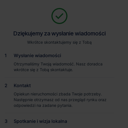
Zapytaj o szczegóły
Jesteśmy tu, żeby Ci pomóc. Niezależnie od tego, na jakim etapie
szukania magazynu jesteś, odpowiemy na Twoje pytania i
Powrót
Dziękujemy za wysłanie wiadomości
Dziękujemy za wysłanie wiadomości
pomożemy Ci wybrać najlepszą ofertę. Napisz do nas!
Zadzwoń
1
/1
Wkrótce skontaktujemy się z Tobą
Wkrótce skontaktujemy się z Tobą
Pokaż numer telefonu
Wysłanie wiadomości
Wysłanie wiadomości
Otrzymaliśmy Twoją wiadomość. Nasz doradca
Otrzymaliśmy Twoją wiadomość. Nasz doradca
wkrótce się z Tobą skontaktuje.
wkrótce się z Tobą skontaktuje.
Imię i nazwisko
Kontakt
Kontakt
Opiekun nieruchomości zbada Twoje potrzeby.
Opiekun nieruchomości zbada Twoje potrzeby.
Nazwa firmy
Następnie otrzymasz od nas przegląd rynku oraz
Następnie otrzymasz od nas przegląd rynku oraz
odpowiedzi na zadane pytania.
odpowiedzi na zadane pytania.
Spotkanie i wizja lokalna
Spotkanie i wizja lokalna
Magazyn Panattoni Park Ruda Śląska III
Email służbowy