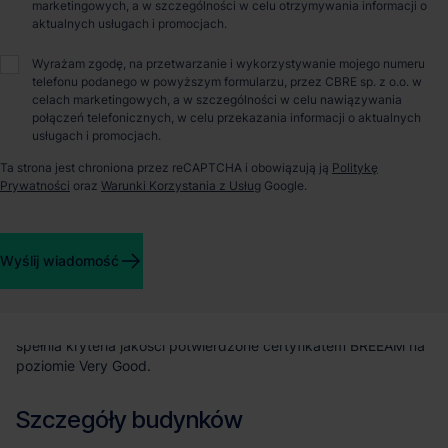
marketingowych, a w szczególności w celu otrzymywania informacji o
aktualnych usługach i promocjach.
O parku
Wyrażam zgodę, na przetwarzanie i wykorzystywanie mojego numeru
telefonu podanego w powyższym formularzu, przez CBRE sp. z o.o. w
celach marketingowych, a w szczególności w celu nawiązywania
Panattoni Park Ruda Śląska III to kolejne centrum
połączeń telefonicznych, w celu przekazania informacji o aktualnych
dystrybucyjne firmy zlokalizowane na Górnym Śląsku, którego
usługach i promocjach.
potencjał logistyczny i produkcyjny jest już od wielu lat
doceniany zarówno przez krajowych przedsiębiorców, jak i
Ta strona jest chroniona przez reCAPTCHA i obowiązują ją
Politykę
zagranicznych inwestorów. Lokalizacja parku zapewnia dostęp
Prywatności
oraz
Warunki Korzystania z Usług
Google.
do kluczowych arterii komunikacyjnych w regionie. Panattoni
Park Ruda Śląska III to dwa budynki magazynowe klasy A o
łącznej powierzchni 71 050 m², odpowiadające na potrzeby
Wyślij wiadomość
klientów z różnych branż. Oferuje elastyczne warunki
kształtowania modułów magazynowych i biurowych zgodnie z
indywidualnymi potrzebami. Wyposażony jest w obszerne
place manewrowe, bramy zero oraz oświetlenie LED. Obiekt
spełnia kryteria jakości potwierdzone certyfikatem BREEAM na
poziomie Very Good.
Szczegóły budynków