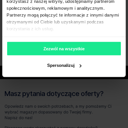
korzystasz z naszej witryny, udostępniamy partnerom
społecznościowym, reklamowym i analitycznym.
Partnerzy mogą połączyć te informacje z innymi danymi
otrzymanymi od Ciebie lub uzyskanymi podczas
korzystania z ich usług.
Zezwól na wszystkie
Spersonalizuj
Województwa
Masz pytania dotyczące oferty?
Opowiedz nam o swoich potrzebach, a my pomożemy Ci
wybrać magazyn dopasowany do Twojej firmy.
Napisz do nas!
Dlaczego warto skorzystać z pomocy doradców?