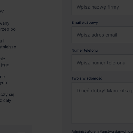
w?
Email służbowy
wany
trzeb po
u i
stniejsze
Numer telefonu
nie
 jego
sne
Twoja wiadomość
nych
czy się
z cały
Administratorem Państwa danych osob