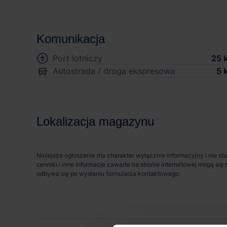
Komunikacja
Port lotniczy
25 
Autostrada / droga ekspresowa
5 
Lokalizacja magazynu
Niniejsze ogłoszenie ma charakter wyłącznie informacyjny i nie st
cenniki i inne informacje zawarte na stronie internetowej mogą s
odbywa się po wysłaniu formularza kontaktowego.