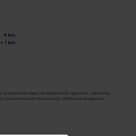
4 km
< 1 km
da za ewentualne błędy lub nieaktualność ogłoszenia. Ogłoszenia,
pności prezentowanych nieruchomości. Weryfikacja dostępności