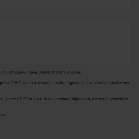
Kontakt w sprawie
wynajmu magazynu
Zadzwoń
Pokaż numer telefonu
843 Warszawa (dalej „Administrator”).
Wypełnij formularz
rzez CBRE sp. z o.o. w celach marketingowych, a w szczególności w celu
Umów spotkanie
, przez CBRE sp. z o.o. w celach marketingowych, a w szczególności w
gle.