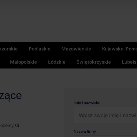
zurskie
Podlaskie
Mazowieckie
Kujawsko-Pomo
Małopolskie
Łódzkie
Świętokrzyskie
Lubels
czące
Imię i nazwisko
możemy Ci
Nazwa firmy