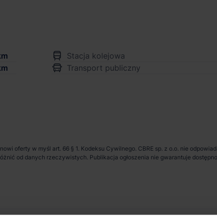
km
Stacja kolejowa
km
Transport publiczny
anowi oferty w myśl art. 66 § 1. Kodeksu Cywilnego. CBRE sp. z o.o. nie odpowia
ię różnić od danych rzeczywistych. Publikacja ogłoszenia nie gwarantuje dostę