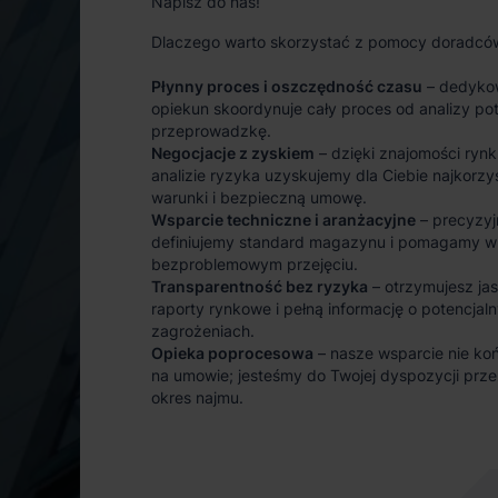
Napisz do nas!
Dlaczego warto skorzystać z pomocy doradcó
Płynny proces i oszczędność czasu
– dedyko
opiekun skoordynuje cały proces od analizy po
przeprowadzkę.
Negocjacje z zyskiem
– dzięki znajomości rynk
analizie ryzyka uzyskujemy dla Ciebie najkorzy
warunki i bezpieczną umowę.
Wsparcie techniczne i aranżacyjne
– precyzyj
definiujemy standard magazynu i pomagamy w
bezproblemowym przejęciu.
Transparentność bez ryzyka
– otrzymujesz ja
raporty rynkowe i pełną informację o potencjal
zagrożeniach.
Opieka poprocesowa
– nasze wsparcie nie koń
na umowie; jesteśmy do Twojej dyspozycji prze
okres najmu.