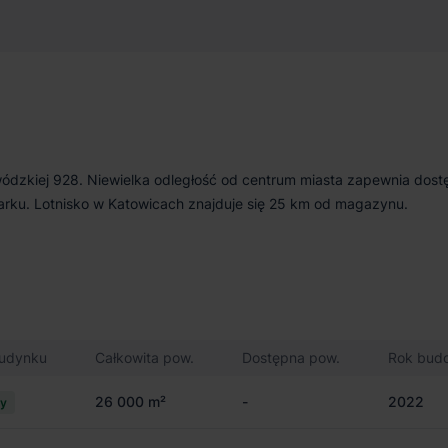
000 m²
Niedostępny
wódzkiej 928. Niewielka odległość od centrum miasta zapewnia dost
 parku. Lotnisko w Katowicach znajduje się 25 km od magazynu.
budynku
Całkowita pow.
Dostępna pow.
Rok bud
26 000 m²
-
2022
cy