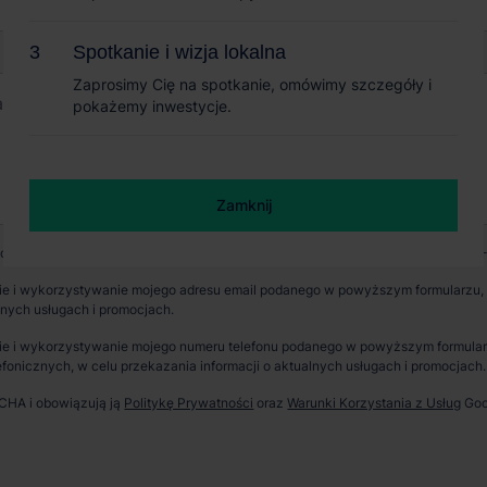
Spotkanie i wizja lokalna
Spotkanie i wizja lokalna
Zaprosimy Cię na spotkanie, omówimy szczegóły i
Zaprosimy Cię na spotkanie, omówimy szczegóły i
pokażemy inwestycje.
pokażemy inwestycje.
Zamknij
Zamknij
wych jest CBRE sp. z o. o. z siedzibą w Warszawie, Rondo Daszyńskiego 1, 00-
e i wykorzystywanie mojego adresu email podanego w powyższym formularzu, p
lnych usługach i promocjach.
e i wykorzystywanie mojego numeru telefonu podanego w powyższym formularzu
fonicznych, w celu przekazania informacji o aktualnych usługach i promocjach.
TCHA i obowiązują ją
Politykę Prywatności
oraz
Warunki Korzystania z Usług
Goo
erzchnia parku
Dostępność