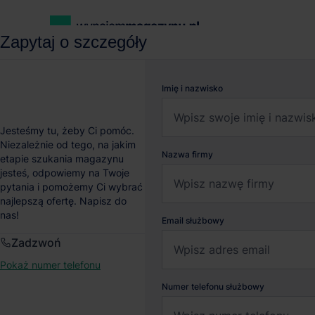
Zapytaj o szczegóły
wynajemmagazynu.pl
Magazyny do wynajęcia
Magazyn Panat
Imię i nazwisko
Magazyn Panattoni Par
Jesteśmy tu, żeby Ci pomóc.
Niezależnie od tego, na jakim
Nazwa firmy
etapie szukania magazynu
Mikołów
, Śląskie
jesteś, odpowiemy na Twoje
pytania i pomożemy Ci wybrać
najlepszą ofertę. Napisz do
nas!
Email służbowy
Zadzwoń
Pokaż numer telefonu
Numer telefonu służbowy