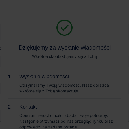
Magazyn na wynajem
Sprzedaż obiektów
toni Park Mikołów
Dziękujemy za wysłanie wiadomości
Dziękujemy za wysłanie wiadomości
k Mikołów
Wkrótce skontaktujemy się z Tobą
Wkrótce skontaktujemy się z Tobą
Wysłanie wiadomości
Wysłanie wiadomości
Otrzymaliśmy Twoją wiadomość. Nasz doradca
Otrzymaliśmy Twoją wiadomość. Nasz doradca
wkrótce się z Tobą skontaktuje.
wkrótce się z Tobą skontaktuje.
Kontakt
Kontakt
Opiekun nieruchomości zbada Twoje potrzeby.
Opiekun nieruchomości zbada Twoje potrzeby.
Następnie otrzymasz od nas przegląd rynku oraz
Następnie otrzymasz od nas przegląd rynku oraz
odpowiedzi na zadane pytania.
odpowiedzi na zadane pytania.