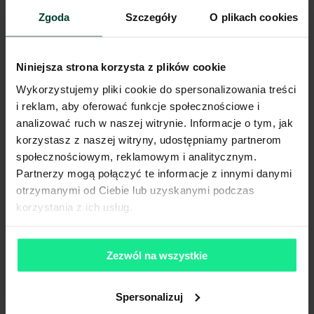
Świetliki
Tak
Zgoda
Szczegóły
O plikach cookies
Klapy dymowe
Tak
Tryskacze
Tak
Ogrzewanie
Gaz
Niniejsza strona korzysta z plików cookie
Brama wjazdowa z poziomu
Tak
0
Wykorzystujemy pliki cookie do spersonalizowania treści
i reklam, aby oferować funkcje społecznościowe i
Pokaż więcej
analizować ruch w naszej witrynie. Informacje o tym, jak
korzystasz z naszej witryny, udostępniamy partnerom
społecznościowym, reklamowym i analitycznym.
Partnerzy mogą połączyć te informacje z innymi danymi
Komunikacja
otrzymanymi od Ciebie lub uzyskanymi podczas
Port lotniczy
103 km
korzystania z ich usług.
Stacja kolejowa
6 km
Autostrada / droga ekspresowa
2 km
Transport publiczny
5 km
Zezwól na wszystkie
Lokalizacja magazynu
Spersonalizuj