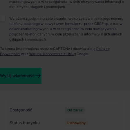
marketingowych, a w szczególności w celu otrzymywania informacji o
aktualnych usługach i promocjach.
O parku
Wyrażam zgodę, na przetwarzanie i wykorzystywanie mojego numeru
telefonu podanego w powyższym formularzu, przez CBRE sp. z o.o. w
celach marketingowych, a w szczególności w celu nawiązywania
Panattoni Park Iłowa II to projekt deweloperski znajdujący się
połączeń telefonicznych, w celu przekazania informacji o aktualnych
na trasie komunikacyjnej zapewniając doskonałą komunikację z
usługach i promocjach.
A2. Park oferuje powierzchnię magazynową około 103 000 m2
Ta strona jest chroniona przez reCAPTCHA i obowiązują ją
Politykę
z możliwością modernizacji do wymagań zakładów
Prywatności
oraz
Warunki Korzystania z Usług
Google.
produkcyjnych różnych branż.
Szczegóły budynków
Wyślij wiadomość
Budynek
Hala C
Dostępność
Od zaraz
Status budynku
Planowany