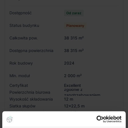
Dostępność
Od zaraz
Status budynku
Planowany
Całkowita pow.
38 315 m²
Dostępna powierzchnia
38 315 m²
Rok budowy
2024
Min. moduł
2 000 m²
Certyfikat
Excellent
zgodnie z
Powierzchnia biurowa
zapotrzebowaniem
Wysokość składowania
12 m
Siatka słupów
12x22,5 m
Nośność posadzki
7 T/m²
Oświetlenie
Tak
Doki przeładunkowe
Tak