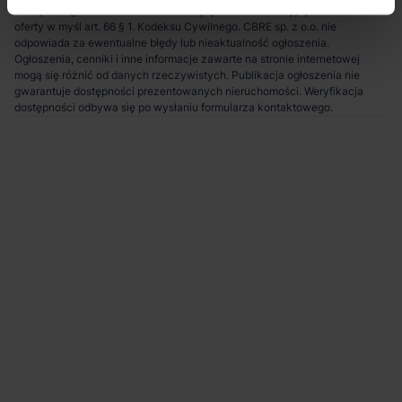
Niniejsze ogłoszenie ma charakter wyłącznie informacyjny i nie stanowi
oferty w myśl art. 66 § 1. Kodeksu Cywilnego. CBRE sp. z o.o. nie
odpowiada za ewentualne błędy lub nieaktualność ogłoszenia.
Ogłoszenia, cenniki i inne informacje zawarte na stronie internetowej
mogą się różnić od danych rzeczywistych. Publikacja ogłoszenia nie
gwarantuje dostępności prezentowanych nieruchomości. Weryfikacja
dostępności odbywa się po wysłaniu formularza kontaktowego.