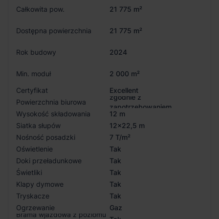
Całkowita pow.
21 775 m²
Dostępna powierzchnia
21 775 m²
Rok budowy
2024
Min. moduł
2 000 m²
Certyfikat
Excellent
zgodnie z
Powierzchnia biurowa
zapotrzebowaniem
Wysokość składowania
12 m
Siatka słupów
12x22,5 m
Nośność posadzki
7 T/m²
Oświetlenie
Tak
Doki przeładunkowe
Tak
Świetliki
Tak
Klapy dymowe
Tak
Tryskacze
Tak
Ogrzewanie
Gaz
Brama wjazdowa z poziomu