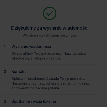
Zapytaj o szczegóły
Jesteśmy tu, żeby Ci pomóc. Niezależnie od tego, na jakim etapie
szukania magazynu jesteś, odpowiemy na Twoje pytania i
Powrót
Dziękujemy za wysłanie wiadomości
Dziękujemy za wysłanie wiadomości
pomożemy Ci wybrać najlepszą ofertę. Napisz do nas!
Zadzwoń
1
/1
Wkrótce skontaktujemy się z Tobą
Wkrótce skontaktujemy się z Tobą
Pokaż numer telefonu
Wysłanie wiadomości
Wysłanie wiadomości
Otrzymaliśmy Twoją wiadomość. Nasz doradca
Otrzymaliśmy Twoją wiadomość. Nasz doradca
wkrótce się z Tobą skontaktuje.
wkrótce się z Tobą skontaktuje.
Imię i nazwisko
Kontakt
Kontakt
Opiekun nieruchomości zbada Twoje potrzeby.
Opiekun nieruchomości zbada Twoje potrzeby.
Nazwa firmy
Następnie otrzymasz od nas przegląd rynku oraz
Następnie otrzymasz od nas przegląd rynku oraz
odpowiedzi na zadane pytania.
odpowiedzi na zadane pytania.
Spotkanie i wizja lokalna
Spotkanie i wizja lokalna
Email służbowy
Magazyn Panattoni Park Iłowa II