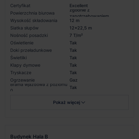
Certyfikat
Excellent
zgodnie z
Powierzchnia biurowa
zapotrzebowaniem
Wysokość składowania
12 m
Siatka słupów
12x22,5 m
Nośność posadzki
7 T/m²
Oświetlenie
Tak
Doki przeładunkowe
Tak
Świetliki
Tak
Klapy dymowe
Tak
Tryskacze
Tak
Ogrzewanie
Gaz
Brama wjazdowa z poziomu
Tak
0
Pokaż więcej
Budynek
Hala B