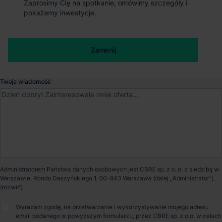
Zaprosimy Cię na spotkanie, omówimy szczegóły i
Zaprosimy Cię na spotkanie, omówimy szczegóły i
pokażemy inwestycje.
pokażemy inwestycje.
Iłowa
, Lubuskie
Numer telefonu służbowy
Dostępna powierzchnia
103 453 m²
Zamknij
Zamknij
Powierzchnia parku
103 453 m²
Twoja wiadomość
Dostępność
Od zaraz
Certyfikat
BREEAM
Opiekun nieruchomości
Administratorem Państwa danych osobowych jest CBRE sp. z o. o. z siedzibą w
Warszawie, Rondo Daszyńskiego 1, 00-843 Warszawa (dalej „Administrator”).
Wyrażam zgodę, na przetwarzanie i wykorzystywanie mojego adresu
Marcin Janik
email podanego w powyższym formularzu, przez CBRE sp. z o.o. w celach