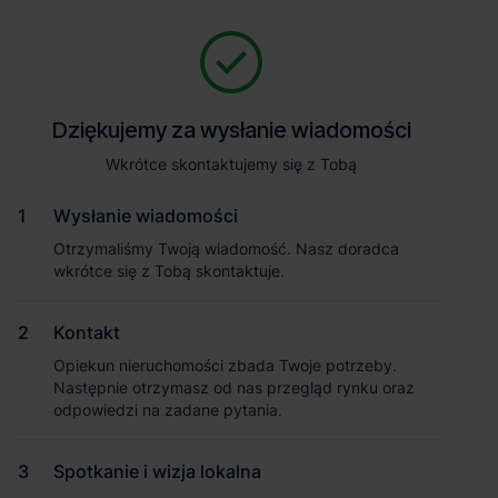
Zapytaj o szczegóły
Jesteśmy tu, żeby Ci pomóc. Niezależnie od tego, na jakim etapie
szukania magazynu jesteś, odpowiemy na Twoje pytania i
Powrót
Dziękujemy za wysłanie wiadomości
Dziękujemy za wysłanie wiadomości
pomożemy Ci wybrać najlepszą ofertę. Napisz do nas!
Zadzwoń
1
/2
Wkrótce skontaktujemy się z Tobą
Wkrótce skontaktujemy się z Tobą
Pokaż numer telefonu
Wysłanie wiadomości
Wysłanie wiadomości
Otrzymaliśmy Twoją wiadomość. Nasz doradca
Otrzymaliśmy Twoją wiadomość. Nasz doradca
wkrótce się z Tobą skontaktuje.
wkrótce się z Tobą skontaktuje.
Imię i nazwisko
Kontakt
Kontakt
Opiekun nieruchomości zbada Twoje potrzeby.
Opiekun nieruchomości zbada Twoje potrzeby.
Nazwa firmy
Następnie otrzymasz od nas przegląd rynku oraz
Następnie otrzymasz od nas przegląd rynku oraz
odpowiedzi na zadane pytania.
odpowiedzi na zadane pytania.
Spotkanie i wizja lokalna
Spotkanie i wizja lokalna
Email służbowy