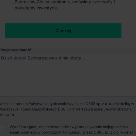
Zaprosimy Cię na spotkanie, omówimy szczegóły i
Zaprosimy Cię na spotkanie, omówimy szczegóły i
Magazyn Panattoni Park Bielsko III
pokażemy inwestycje.
pokażemy inwestycje.
Bielsko-Biała
, Śląskie
Numer telefonu służbowy
Zamknij
Zamknij
Dostępna powierzchnia
0 m²
Twoja wiadomość
Powierzchnia parku
55 000 m²
Dostępność
Niedostępny
Opiekun nieruchomości
Administratorem Państwa danych osobowych jest CBRE sp. z o. o. z siedzibą w
Warszawie, Rondo Daszyńskiego 1, 00-843 Warszawa (dalej „Administrator”).
Bartosz Szlęzak
Wyrażam zgodę, na przetwarzanie i wykorzystywanie mojego adresu
email podanego w powyższym formularzu, przez CBRE sp. z o.o. w celach