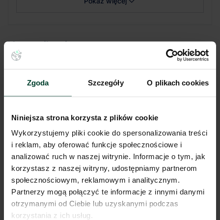
Pokaż więcej
Komunikacja
Port lotniczy
96 km
Stacja kolejowa
10 km
Zgoda
Szczegóły
O plikach cookies
Autostrada / droga ekspresowa
1 km
Transport publiczny
1 km
Lokalizacja magazynu
Niniejsza strona korzysta z plików cookie
Wykorzystujemy pliki cookie do spersonalizowania treści
i reklam, aby oferować funkcje społecznościowe i
Niniejsze ogłoszenie ma charakter wyłącznie informacyjny i nie stanowi
oferty w myśl art. 66 § 1. Kodeksu Cywilnego. CBRE sp. z o.o. nie
analizować ruch w naszej witrynie. Informacje o tym, jak
odpowiada za ewentualne błędy lub nieaktualność ogłoszenia.
korzystasz z naszej witryny, udostępniamy partnerom
Ogłoszenia, cenniki i inne informacje zawarte na stronie internetowej
społecznościowym, reklamowym i analitycznym.
mogą się różnić od danych rzeczywistych. Publikacja ogłoszenia nie
gwarantuje dostępności prezentowanych nieruchomości. Weryfikacja
Partnerzy mogą połączyć te informacje z innymi danymi
dostępności odbywa się po wysłaniu formularza kontaktowego.
otrzymanymi od Ciebie lub uzyskanymi podczas
korzystania z ich usług.