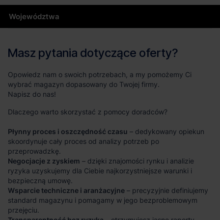
Województwa
Masz pytania dotyczące oferty?
Opowiedz nam o swoich potrzebach, a my pomożemy Ci
wybrać magazyn dopasowany do Twojej firmy.
Napisz do nas!
Dlaczego warto skorzystać z pomocy doradców?
Płynny proces i oszczędność czasu
– dedykowany opiekun
skoordynuje cały proces od analizy potrzeb po
przeprowadzkę.
Negocjacje z zyskiem
– dzięki znajomości rynku i analizie
ryzyka uzyskujemy dla Ciebie najkorzystniejsze warunki i
bezpieczną umowę.
Wsparcie techniczne i aranżacyjne
– precyzyjnie definiujemy
standard magazynu i pomagamy w jego bezproblemowym
przejęciu.
Transparentność bez ryzyka
– otrzymujesz jasne raporty