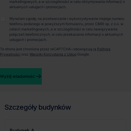
marketingowych, a w szczególności w celu otrzymywania informacji o
aktualnych usługach i promocjach.
O parku
Wyrażam zgodę, na przetwarzanie i wykorzystywanie mojego numeru
telefonu podanego w powyższym formularzu, przez CBRE sp. z o.o. w
Panattoni Park Bielsko-Biała III to jedna z wielu inwestycji
celach marketingowych, a w szczególności w celu nawiązywania
Panattoni na Górnym Śląsku. Bielsko-Biała znajduje się w
połączeń telefonicznych, w celu przekazania informacji o aktualnych
niewielkiej odległości od czeskiej Ostravy i słowackiej Żyliny
usługach i promocjach.
oraz Aglomeracji Śląskiej i Krakowa, co stwarza idealne warunki
Ta strona jest chroniona przez reCAPTCHA i obowiązują ją
Politykę
dla dystrybucji i handlu na rynek środkowoeuropejski.
Prywatności
oraz
Warunki Korzystania z Usług
Google.
Panattoni Park Bielsko-Biała III to nowoczesna powierzchnia
magazynowa o wielkości ponad 55000 m kw przeznaczona
pod składowanie i lekką produkcję, wyposażona w doki
rozładunkowe i bramy z poziomu 0. Odległość od najbliższego
Wyślij wiadomość
lotniska wynosi 96 km, a od stacji kolejowej 10 km. 1 km od
obiektu znajdują się również przystanki komunikacji miejskiej i
droga ekspresowa S1.
Szczegóły budynków
Budynek
A