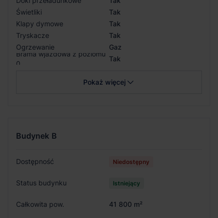
Doki przeładunkowe
Tak
Świetliki
Tak
Klapy dymowe
Tak
Tryskacze
Tak
Ogrzewanie
Gaz
Brama wjazdowa z poziomu
Tak
0
Pokaż więcej
Budynek
B
Dostępność
Niedostępny
Status budynku
Istniejący
Całkowita pow.
41 800 m²