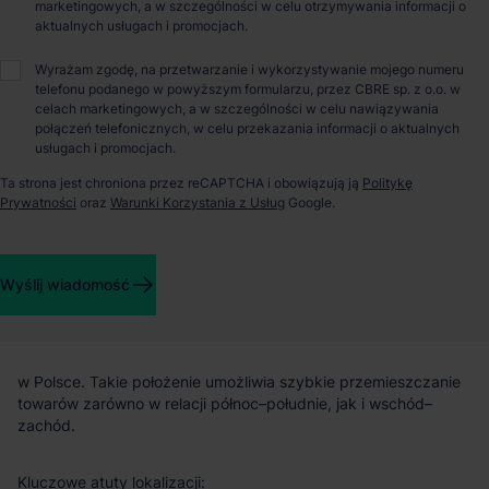
marketingowych, a w szczególności w celu otrzymywania informacji o
autostrad A1 i A4
aktualnych usługach i promocjach.
Wyrażam zgodę, na przetwarzanie i wykorzystywanie mojego numeru
MDC2 Park Gliwice to kompleks magazynowo‑produkcyjny
telefonu podanego w powyższym formularzu, przez CBRE sp. z o.o. w
zlokalizowany w jednym z najważniejszych punktów
celach marketingowych, a w szczególności w celu nawiązywania
komunikacyjnych Górnego Śląska. Bezpośrednie sąsiedztwo
połączeń telefonicznych, w celu przekazania informacji o aktualnych
węzła łączącego autostrady A1 i A4 nadaje inwestycji wyraźną
usługach i promocjach.
funkcję operacyjną – jest to lokalizacja przeznaczona dla firm
wymagających sprawnej dystrybucji krajowej oraz obsługi
Ta strona jest chroniona przez reCAPTCHA i obowiązują ją
Politykę
transportu międzynarodowego.
Prywatności
oraz
Warunki Korzystania z Usług
Google.
Lokalizacja i dostępność transportowa
Wyślij wiadomość
Obiekt zlokalizowany jest w Gliwicach, w bezpośrednim
pobliżu skrzyżowania dwóch kluczowych tras transportowych
w Polsce. Takie położenie umożliwia szybkie przemieszczanie
towarów zarówno w relacji północ–południe, jak i wschód–
zachód.
Kluczowe atuty lokalizacji: