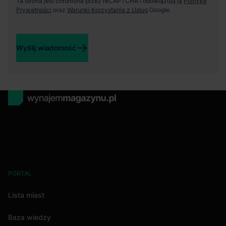
Ta strona jest chroniona przez reCAPTCHA i obowiązują ją
Politykę
Prywatności
oraz
Warunki Korzystania z Usług
Google.
Wyślij wiadomość
PORTAL
Lista miast
Baza wiedzy