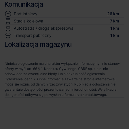
Komunikacja
Port lotniczy
26 km
Stacja kolejowa
7 km
Autostrada / droga ekspresowa
1 km
Transport publiczny
1 km
Lokalizacja magazynu
Niniejsze ogłoszenie ma charakter wyłącznie informacyjny i nie stanowi
oferty w myśl art. 66 § 1. Kodeksu Cywilnego. CBRE sp. z o.o. nie
odpowiada za ewentualne błędy lub nieaktualność ogłoszenia.
Ogłoszenia, cenniki i inne informacje zawarte na stronie internetowej
mogą się różnić od danych rzeczywistych. Publikacja ogłoszenia nie
gwarantuje dostępności prezentowanych nieruchomości. Weryfikacja
dostępności odbywa się po wysłaniu formularza kontaktowego.