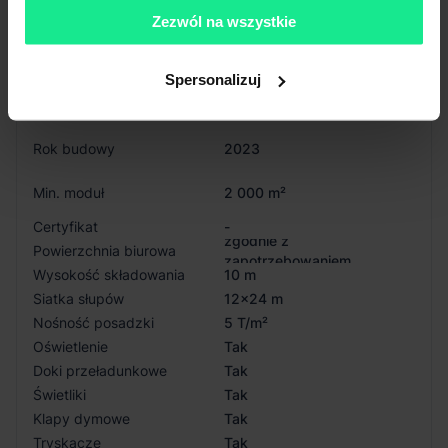
Status budynku
W budowie
Zezwól na wszystkie
Całkowita pow.
17 697 m²
Spersonalizuj
Dostępna powierzchnia
17 697 m²
Rok budowy
2023
Min. moduł
2 000 m²
Certyfikat
-
zgodnie z
Powierzchnia biurowa
zapotrzebowaniem
Wysokość składowania
10 m
Siatka słupów
12x24 m
Nośność posadzki
5 T/m²
Oświetlenie
Tak
Doki przeładunkowe
Tak
Świetliki
Tak
Klapy dymowe
Tak
Tryskacze
Tak