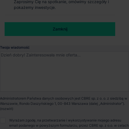
Zaprosimy Cię na spotkanie, omówimy szczegóły i
Zaprosimy Cię na spotkanie, omówimy szczegóły i
pokażemy inwestycje.
pokażemy inwestycje.
Dostępna powierzchnia
50 050 m²
Numer telefonu służbowy
Powierzchnia parku
50 050 m²
Zamknij
Zamknij
Dostępność
Od zaraz
Twoja wiadomość
Opiekun nieruchomości
Bartosz Szlęzak
Administratorem Państwa danych osobowych jest CBRE sp. z o. o. z siedzibą w
Warszawie, Rondo Daszyńskiego 1, 00-843 Warszawa (dalej „Administrator”).
O parku
Wyrażam zgodę, na przetwarzanie i wykorzystywanie mojego adresu
email podanego w powyższym formularzu, przez CBRE sp. z o.o. w celach
MDC2 Park Gliwice – centrum logistyczne na skrzyżowaniu