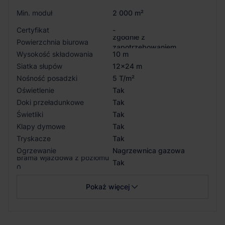
Min. moduł
2 000 m²
Certyfikat
-
zgodnie z
Powierzchnia biurowa
zapotrzebowaniem
Wysokość składowania
10 m
Siatka słupów
12x24 m
Nośność posadzki
5 T/m²
Oświetlenie
Tak
Doki przeładunkowe
Tak
Świetliki
Tak
Klapy dymowe
Tak
Tryskacze
Tak
Ogrzewanie
Nagrzewnica gazowa
Brama wjazdowa z poziomu
Tak
0
Pokaż więcej