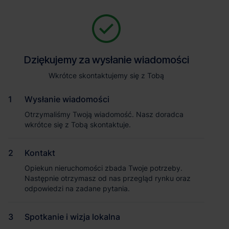
Zapytaj o szczegóły
Jesteśmy tu, żeby Ci pomóc. Niezależnie od tego, na jakim etapie
szukania magazynu jesteś, odpowiemy na Twoje pytania i
Powrót
Dziękujemy za wysłanie wiadomości
Dziękujemy za wysłanie wiadomości
pomożemy Ci wybrać najlepszą ofertę. Napisz do nas!
Zadzwoń
1
/1
Wkrótce skontaktujemy się z Tobą
Wkrótce skontaktujemy się z Tobą
Pokaż numer telefonu
Wysłanie wiadomości
Wysłanie wiadomości
Otrzymaliśmy Twoją wiadomość. Nasz doradca
Otrzymaliśmy Twoją wiadomość. Nasz doradca
wkrótce się z Tobą skontaktuje.
wkrótce się z Tobą skontaktuje.
Imię i nazwisko
Kontakt
Kontakt
Opiekun nieruchomości zbada Twoje potrzeby.
Opiekun nieruchomości zbada Twoje potrzeby.
Nazwa firmy
Następnie otrzymasz od nas przegląd rynku oraz
Następnie otrzymasz od nas przegląd rynku oraz
odpowiedzi na zadane pytania.
odpowiedzi na zadane pytania.
Magazyn MDC2 Park Gliwice
Gliwice
, Śląskie
Spotkanie i wizja lokalna
Spotkanie i wizja lokalna
Email służbowy