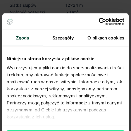
Siatka słupów
12x24 m
Nośność posadzki
5 T/m²
Oświetlenie
Tak
Doki przeładunkowe
Tak
Świetliki
Tak
Zgoda
Szczegóły
O plikach cookies
Klapy dymowe
Tak
Tryskacze
Tak
Ogrzewanie
Nagrzewnica gazowa
Niniejsza strona korzysta z plików cookie
Brama wjazdowa z poziomu
Tak
0
Wykorzystujemy pliki cookie do spersonalizowania treści
i reklam, aby oferować funkcje społecznościowe i
Pokaż więcej
analizować ruch w naszej witrynie. Informacje o tym, jak
korzystasz z naszej witryny, udostępniamy partnerom
społecznościowym, reklamowym i analitycznym.
Partnerzy mogą połączyć te informacje z innymi danymi
Budynek
C
otrzymanymi od Ciebie lub uzyskanymi podczas
korzystania z ich usług.
Dostępność
Od zaraz