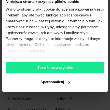
Niniejsza strona korzysta z plików cookie
Świetliki
Tak
Klapy dymowe
Tak
Wykorzystujemy pliki cookie do spersonalizowania treści
Tryskacze
Tak
i reklam, aby oferować funkcje społecznościowe i
Ogrzewanie
Gaz
analizować ruch w naszej witrynie. Informacje o tym, jak
Brama wjazdowa z poziomu
Tak
korzystasz z naszej witryny, udostępniamy partnerom
0
społecznościowym, reklamowym i analitycznym.
Pokaż więcej
Partnerzy mogą połączyć te informacje z innymi danymi
otrzymanymi od Ciebie lub uzyskanymi podczas
korzystania z ich usług.
Budynek
C
Zezwól na wszystkie
Dostępność
Od zaraz
Spersonalizuj
Status budynku
Istniejący
Całkowita pow.
14 500 m²
Dostępna powierzchnia
4 670 m²