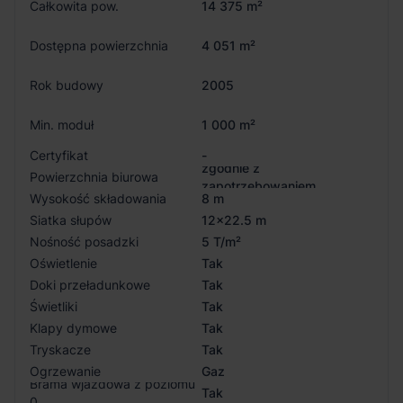
Całkowita pow.
14 375 m²
Dostępna powierzchnia
4 051 m²
Rok budowy
2005
Min. moduł
1 000 m²
Certyfikat
-
zgodnie z
Powierzchnia biurowa
zapotrzebowaniem
Wysokość składowania
8 m
Siatka słupów
12x22.5 m
Nośność posadzki
5 T/m²
Oświetlenie
Tak
Doki przeładunkowe
Tak
Świetliki
Tak
Klapy dymowe
Tak
Tryskacze
Tak
Ogrzewanie
Gaz
Brama wjazdowa z poziomu
Tak
0