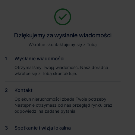
Zapytaj o szczegóły
Jesteśmy tu, żeby Ci pomóc. Niezależnie od tego, na jakim etapie
szukania magazynu jesteś, odpowiemy na Twoje pytania i
Powrót
Dziękujemy za wysłanie wiadomości
Dziękujemy za wysłanie wiadomości
pomożemy Ci wybrać najlepszą ofertę. Napisz do nas!
Zadzwoń
1
/1
Wkrótce skontaktujemy się z Tobą
Wkrótce skontaktujemy się z Tobą
Pokaż numer telefonu
Wysłanie wiadomości
Wysłanie wiadomości
Otrzymaliśmy Twoją wiadomość. Nasz doradca
Otrzymaliśmy Twoją wiadomość. Nasz doradca
wkrótce się z Tobą skontaktuje.
wkrótce się z Tobą skontaktuje.
Imię i nazwisko
Kontakt
Kontakt
Opiekun nieruchomości zbada Twoje potrzeby.
Opiekun nieruchomości zbada Twoje potrzeby.
Nazwa firmy
Następnie otrzymasz od nas przegląd rynku oraz
Następnie otrzymasz od nas przegląd rynku oraz
odpowiedzi na zadane pytania.
odpowiedzi na zadane pytania.
Spotkanie i wizja lokalna
Spotkanie i wizja lokalna
Magazyn Mapletree Błonie-Metropol
Email służbowy