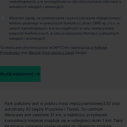
O parku
marketingowych, a w szczególności w celu otrzymywania informacji o
aktualnych usługach i promocjach.
Mapletree Błonie Metropol – nowoczesne centrum logistyczne
Wyrażam zgodę, na przetwarzanie i wykorzystywanie mojego numeru
pod Warszawą
telefonu podanego w powyższym formularzu, przez CBRE sp. z o.o. w
celach marketingowych, a w szczególności w celu nawiązywania
połączeń telefonicznych, w celu przekazania informacji o aktualnych
Mapletree Błonie Metropol to nowoczesny park magazynowy
usługach i promocjach.
klasy A, zlokalizowany w gminie Błonie, na zachodnich
obrzeżach Warszawy. Cały kompleks obejmuje 55 336 m²
Ta strona jest chroniona przez reCAPTCHA i obowiązują ją
Politykę
powierzchni, z czego obecnie dostępne jest około 8 970 m² w
Prywatności
oraz
Warunki Korzystania z Usług
Google.
dwóch halach. Obiekt oferuje elastyczne możliwości najmu i
został zaprojektowany z myślą o różnorodnych potrzebach
operacyjnych.
Wyślij wiadomość
Lokalizacja i dojazd
Park położony jest w pobliżu trasy międzynarodowej E30 oraz
autostrady A2 (węzły Pruszków i Tłuste). Do centrum
Warszawy jest zaledwie 31 km, a najbliższy przystanek
komunikacji miejskiej znajduje się w odległości około 1 km. Taka
lokalizacja zapewnia szybki dostęp do głównych szlaków