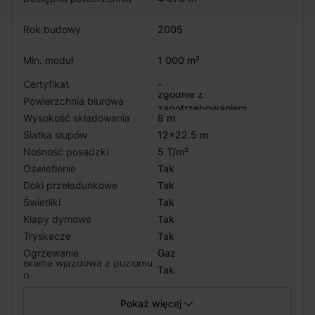
Rok budowy
2005
Min. moduł
1 000 m²
Certyfikat
-
zgodnie z
Powierzchnia biurowa
zapotrzebowaniem
Wysokość składowania
8 m
Siatka słupów
12x22.5 m
Nośność posadzki
5 T/m²
Oświetlenie
Tak
Doki przeładunkowe
Tak
Świetliki
Tak
Klapy dymowe
Tak
Tryskacze
Tak
Ogrzewanie
Gaz
Brama wjazdowa z poziomu
Tak
0
Pokaż więcej