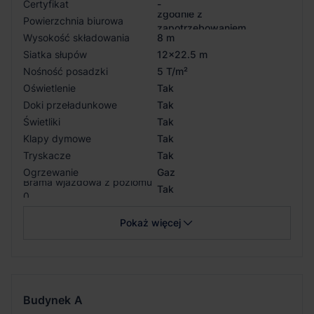
Certyfikat
-
zgodnie z
Powierzchnia biurowa
zapotrzebowaniem
Wysokość składowania
8 m
Siatka słupów
12x22.5 m
Nośność posadzki
5 T/m²
Oświetlenie
Tak
Doki przeładunkowe
Tak
Świetliki
Tak
Klapy dymowe
Tak
Tryskacze
Tak
Ogrzewanie
Gaz
Brama wjazdowa z poziomu
Tak
0
Pokaż więcej
Budynek
A