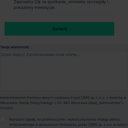
Zaprosimy Cię na spotkanie, omówimy szczegóły i
Zaprosimy Cię na spotkanie, omówimy szczegóły i
pokażemy inwestycje.
pokażemy inwestycje.
Warszawa
, Mazowieckie
Numer telefonu służbowy
Dostępna powierzchnia
8 721 m²
Zamknij
Zamknij
Powierzchnia parku
55 336 m²
Twoja wiadomość
Dostępność
Od zaraz
Opiekun nieruchomości
Administratorem Państwa danych osobowych jest CBRE sp. z o. o. z siedzibą w
Warszawie, Rondo Daszyńskiego 1, 00-843 Warszawa (dalej „Administrator”).
Patryk Romanowski
Wyrażam zgodę, na przetwarzanie i wykorzystywanie mojego adresu
email podanego w powyższym formularzu, przez CBRE sp. z o.o. w celach