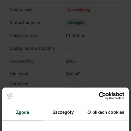
Dostępność
Niedostępny
Status budynku
Istniejący
Całkowita pow.
14 500 m²
Dostępna powierzchnia
-
Rok budowy
2005
Min. moduł
500 m²
Certyfikat
-
zgodnie z
Powierzchnia biurowa
zapotrzebowaniem
Wysokość składowania
8 m
Siatka słupów
12x22.5 m
Nośność posadzki
5 T/m²
Zgoda
Szczegóły
O plikach cookies
Oświetlenie
Tak
Doki przeładunkowe
Tak