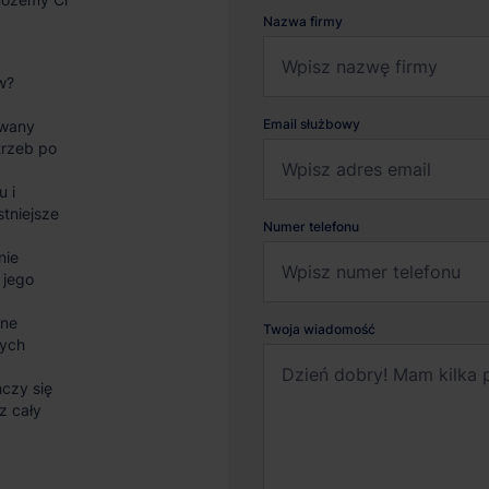
Nazwa firmy
w?
Email służbowy
wany
trzeb po
u i
stniejsze
Numer telefonu
nie
 jego
sne
Twoja wiadomość
nych
czy się
z cały