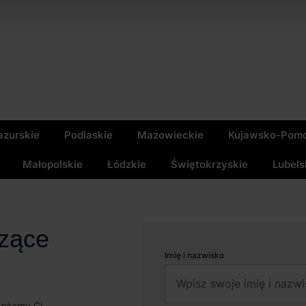
zurskie
Podlaskie
Mazowieckie
Kujawsko-Pomo
Małopolskie
Łódzkie
Świętokrzyskie
Lubels
czące
Imię i nazwisko
możemy Ci