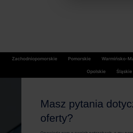
Zachodniopomorskie
Pomorskie
Warmińsko-Ma
Opolskie
Śląskie
Masz pytania doty
oferty?
Opowiedz nam o swoich potrzebach, a my po