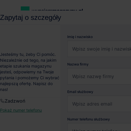
Zapytaj o szczegóły
wynajemmagazynu.pl
Magazyny do wynajęcia
Magazyn HiPa
Imię i nazwisko
Magazyn HiPark Rzepi
Jesteśmy tu, żeby Ci pomóc.
Niezależnie od tego, na jakim
Nazwa firmy
etapie szukania magazynu
Rzepin
, Lubuskie
jesteś, odpowiemy na Twoje
pytania i pomożemy Ci wybrać
najlepszą ofertę. Napisz do
nas!
Email służbowy
Zadzwoń
Pokaż numer telefonu
Numer telefonu służbowy