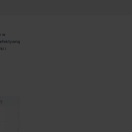
ę w
 efektywną
ki i
wy
Min. moduł.
Certyfikat
Powierzchnia biurowa
3 000 m²
-
zgodnie z zapotrzebo
3 000 m²
-
zgodnie z zapotrzebo