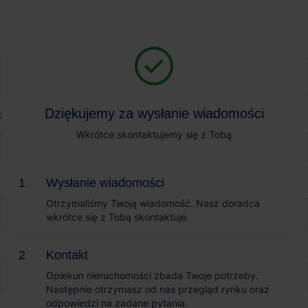
Magazyn na wynajem
Sprzedaż obiektów
rk Rzepin
Dziękujemy za wysłanie wiadomości
Dziękujemy za wysłanie wiadomości
n
Wkrótce skontaktujemy się z Tobą
Wkrótce skontaktujemy się z Tobą
Wysłanie wiadomości
Wysłanie wiadomości
Otrzymaliśmy Twoją wiadomość. Nasz doradca
Otrzymaliśmy Twoją wiadomość. Nasz doradca
wkrótce się z Tobą skontaktuje.
wkrótce się z Tobą skontaktuje.
Kontakt
Kontakt
Opiekun nieruchomości zbada Twoje potrzeby.
Opiekun nieruchomości zbada Twoje potrzeby.
Następnie otrzymasz od nas przegląd rynku oraz
Następnie otrzymasz od nas przegląd rynku oraz
odpowiedzi na zadane pytania.
odpowiedzi na zadane pytania.