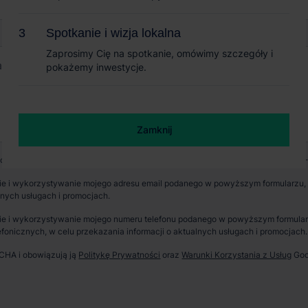
Spotkanie i wizja lokalna
Spotkanie i wizja lokalna
Zaprosimy Cię na spotkanie, omówimy szczegóły i
Zaprosimy Cię na spotkanie, omówimy szczegóły i
pokażemy inwestycje.
pokażemy inwestycje.
+ 2
Zamknij
Zamknij
wych jest CBRE sp. z o. o. z siedzibą w Warszawie, Rondo Daszyńskiego 1, 00-
e i wykorzystywanie mojego adresu email podanego w powyższym formularzu, p
lnych usługach i promocjach.
erzchnia parku
Dostępność
e i wykorzystywanie mojego numeru telefonu podanego w powyższym formularzu
fonicznych, w celu przekazania informacji o aktualnych usługach i promocjach.
562 m²
Od zaraz
TCHA i obowiązują ją
Politykę Prywatności
oraz
Warunki Korzystania z Usług
Goo