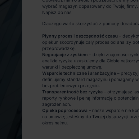
wybrać magazyn dopasowany do Twojej firmy.
Napisz do nas!
Dlaczego warto skorzystać z pomocy doradcó
Płynny proces i oszczędność czasu
– dedyko
opiekun skoordynuje cały proces od analizy po
przeprowadzkę.
Negocjacje z zyskiem
– dzięki znajomości rynk
analizie ryzyka uzyskujemy dla Ciebie najkorzy
warunki i bezpieczną umowę.
Wsparcie techniczne i aranżacyjne
– precyzyj
definiujemy standard magazynu i pomagamy w
bezproblemowym przejęciu.
Transparentność bez ryzyka
– otrzymujesz ja
raporty rynkowe i pełną informację o potencjal
zagrożeniach.
Opieka poprocesowa
– nasze wsparcie nie koń
na umowie; jesteśmy do Twojej dyspozycji prze
okres najmu.