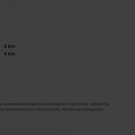
4 km
4 km
da za ewentualne błędy lub nieaktualność ogłoszenia. Ogłoszenia,
pności prezentowanych nieruchomości. Weryfikacja dostępności