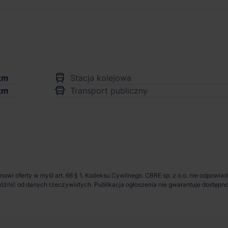
km
Stacja kolejowa
km
Transport publiczny
anowi oferty w myśl art. 66 § 1. Kodeksu Cywilnego. CBRE sp. z o.o. nie odpowia
ię różnić od danych rzeczywistych. Publikacja ogłoszenia nie gwarantuje dostę