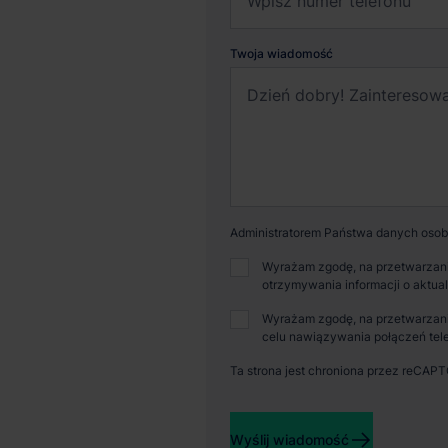
Twoja wiadomość
Administratorem Państwa danych osobo
Wyrażam zgodę, na przetwarzani
otrzymywania informacji o aktua
Dostępna powierzchnia
Powi
Wyrażam zgodę, na przetwarzani
celu nawiązywania połączeń tele
51 792 m²
52 
Ta strona jest chroniona przez reCAP
Wyślij wiadomość