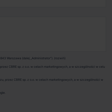
Kontakt w sprawie
wynajmu magazynu
Zadzwoń
Pokaż numer telefonu
843 Warszawa (dalej „Administrator”).
Wypełnij formularz
rzez CBRE sp. z o.o. w celach marketingowych, a w szczególności w celu
Umów spotkanie
, przez CBRE sp. z o.o. w celach marketingowych, a w szczególności w
gle.