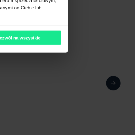
artnerom społecznościowym,
anymi od Ciebie lub
ezwól na wszystkie