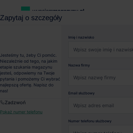
Zapytaj o szczegóły
wynajemmagazynu.pl
Magazyny do wynajęcia
Magazyn Hill
Imię i nazwisko
Magazyn Hillwood Jank
Jesteśmy tu, żeby Ci pomóc.
Niezależnie od tego, na jakim
Nazwa firmy
etapie szukania magazynu
Sokołów
, Mazowieckie
jesteś, odpowiemy na Twoje
pytania i pomożemy Ci wybrać
najlepszą ofertę. Napisz do
nas!
Email służbowy
Zadzwoń
Pokaż numer telefonu
Numer telefonu służbowy