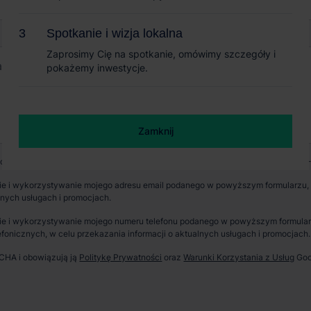
Spotkanie i wizja lokalna
Spotkanie i wizja lokalna
Zaprosimy Cię na spotkanie, omówimy szczegóły i
Zaprosimy Cię na spotkanie, omówimy szczegóły i
pokażemy inwestycje.
pokażemy inwestycje.
Zamknij
Zamknij
wych jest CBRE sp. z o. o. z siedzibą w Warszawie, Rondo Daszyńskiego 1, 00-
e i wykorzystywanie mojego adresu email podanego w powyższym formularzu, p
lnych usługach i promocjach.
e i wykorzystywanie mojego numeru telefonu podanego w powyższym formularzu
fonicznych, w celu przekazania informacji o aktualnych usługach i promocjach.
TCHA i obowiązują ją
Politykę Prywatności
oraz
Warunki Korzystania z Usług
Goo
erzchnia parku
Dostępność