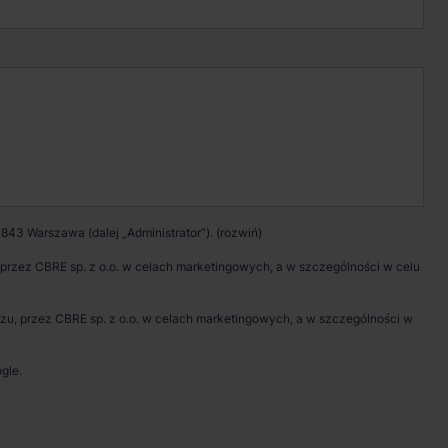
Kontakt w sprawie
wynajmu magazynu
Zadzwoń
Pokaż numer telefonu
843 Warszawa (dalej „Administrator”).
Wypełnij formularz
rzez CBRE sp. z o.o. w celach marketingowych, a w szczególności w celu
Umów spotkanie
, przez CBRE sp. z o.o. w celach marketingowych, a w szczególności w
gle.