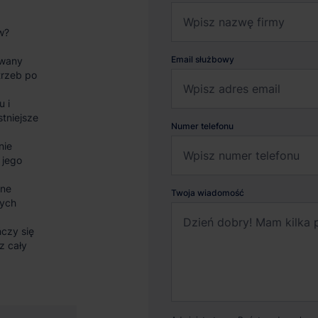
w?
Email służbowy
wany
trzeb po
u i
stniejsze
Numer telefonu
nie
 jego
sne
Twoja wiadomość
nych
czy się
z cały