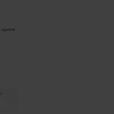
t zgodnie
wy
Min. moduł.
Certyfikat
Powierzchnia biurowa
2 500 m²
-
zgodnie z zapotrzebo