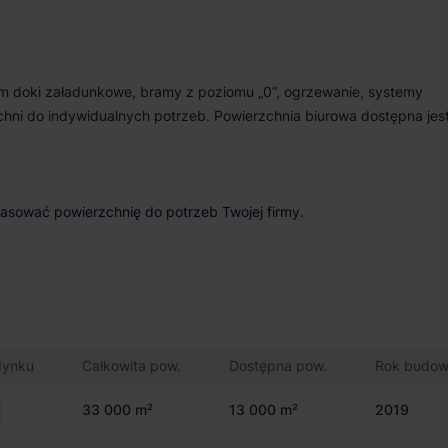
ym doki załadunkowe, bramy z poziomu „0”, ogrzewanie, systemy
ni do indywidualnych potrzeb. Powierzchnia biurowa dostępna jes
pasować powierzchnię do potrzeb Twojej firmy.
dynku
Całkowita pow.
Dostępna pow.
Rok budo
33 000 m²
13 000 m²
2019