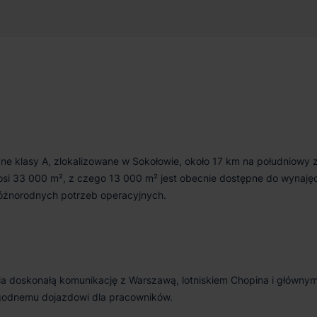
000 m²
Od zaraz
ne klasy A, zlokalizowane w Sokołowie, około 17 km na południowy
si 33 000 m², z czego 13 000 m² jest obecnie dostępne do wynajęc
różnorodnych potrzeb operacyjnych.
ia doskonałą komunikację z Warszawą, lotniskiem Chopina i głównym
wygodnemu dojazdowi dla pracowników.