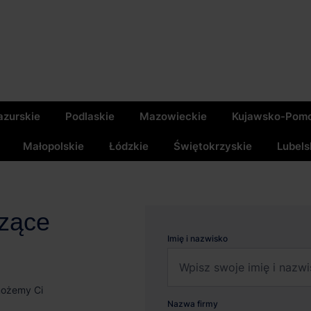
zurskie
Podlaskie
Mazowieckie
Kujawsko-Pomo
Małopolskie
Łódzkie
Świętokrzyskie
Lubels
czące
Imię i nazwisko
możemy Ci
Nazwa firmy