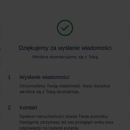
Magazyn na wynajem
Sprzedaż obiektów
wood Janki Sokołów
Dziękujemy za wysłanie wiadomości
Dziękujemy za wysłanie wiadomości
i Sokołów
Wkrótce skontaktujemy się z Tobą
Wkrótce skontaktujemy się z Tobą
Wysłanie wiadomości
Wysłanie wiadomości
Otrzymaliśmy Twoją wiadomość. Nasz doradca
Otrzymaliśmy Twoją wiadomość. Nasz doradca
wkrótce się z Tobą skontaktuje.
wkrótce się z Tobą skontaktuje.
Kontakt
Kontakt
Opiekun nieruchomości zbada Twoje potrzeby.
Opiekun nieruchomości zbada Twoje potrzeby.
Następnie otrzymasz od nas przegląd rynku oraz
Następnie otrzymasz od nas przegląd rynku oraz
odpowiedzi na zadane pytania.
odpowiedzi na zadane pytania.