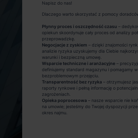
Napisz do nas!
Dlaczego warto skorzystać z pomocy doradcó
Płynny proces i oszczędność czasu
– dedyko
opiekun skoordynuje cały proces od analizy po
przeprowadzkę.
Negocjacje z zyskiem
– dzięki znajomości rynk
analizie ryzyka uzyskujemy dla Ciebie najkorzy
warunki i bezpieczną umowę.
Wsparcie techniczne i aranżacyjne
– precyzyj
definiujemy standard magazynu i pomagamy w
bezproblemowym przejęciu.
Transparentność bez ryzyka
– otrzymujesz ja
raporty rynkowe i pełną informację o potencjal
zagrożeniach.
Opieka poprocesowa
– nasze wsparcie nie koń
na umowie; jesteśmy do Twojej dyspozycji prze
okres najmu.