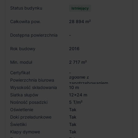
Status budynku
Istniejący
Całkowita pow.
28 894 m²
Dostępna powierzchnia
-
Rok budowy
2016
Min. moduł
2 717 m²
Certyfikat
-
zgodnie z
Powierzchnia biurowa
zapotrzebowaniem
Wysokość składowania
10 m
Siatka słupów
12x24 m
Nośność posadzki
5 T/m²
Oświetlenie
Tak
Doki przeładunkowe
Tak
Świetliki
Tak
Klapy dymowe
Tak