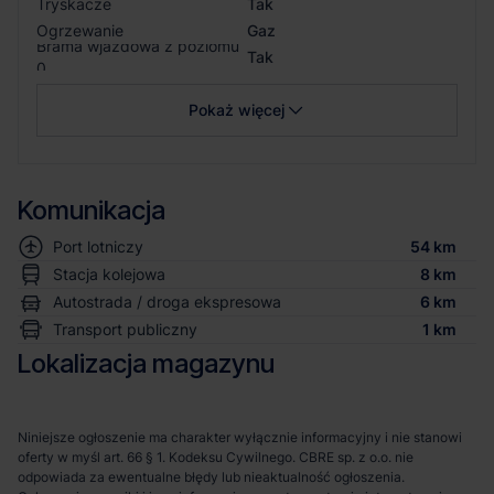
Tryskacze
Tak
Ogrzewanie
Gaz
Brama wjazdowa z poziomu
Tak
0
Pokaż więcej
Komunikacja
Port lotniczy
54 km
Stacja kolejowa
8 km
Autostrada / droga ekspresowa
6 km
Transport publiczny
1 km
Lokalizacja magazynu
Niniejsze ogłoszenie ma charakter wyłącznie informacyjny i nie stanowi
oferty w myśl art. 66 § 1. Kodeksu Cywilnego. CBRE sp. z o.o. nie
odpowiada za ewentualne błędy lub nieaktualność ogłoszenia.