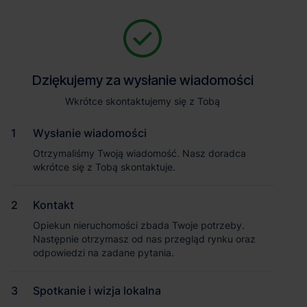
Zapytaj o szczegóły
Jesteśmy tu, żeby Ci pomóc. Niezależnie od tego, na jakim etapie
szukania magazynu jesteś, odpowiemy na Twoje pytania i
Powrót
Dziękujemy za wysłanie wiadomości
Dziękujemy za wysłanie wiadomości
pomożemy Ci wybrać najlepszą ofertę. Napisz do nas!
Zadzwoń
1
/5
Wkrótce skontaktujemy się z Tobą
Wkrótce skontaktujemy się z Tobą
Pokaż numer telefonu
Wysłanie wiadomości
Wysłanie wiadomości
Otrzymaliśmy Twoją wiadomość. Nasz doradca
Otrzymaliśmy Twoją wiadomość. Nasz doradca
wkrótce się z Tobą skontaktuje.
wkrótce się z Tobą skontaktuje.
Imię i nazwisko
Kontakt
Kontakt
Opiekun nieruchomości zbada Twoje potrzeby.
Opiekun nieruchomości zbada Twoje potrzeby.
Nazwa firmy
Następnie otrzymasz od nas przegląd rynku oraz
Następnie otrzymasz od nas przegląd rynku oraz
odpowiedzi na zadane pytania.
odpowiedzi na zadane pytania.
Spotkanie i wizja lokalna
Spotkanie i wizja lokalna
Email służbowy