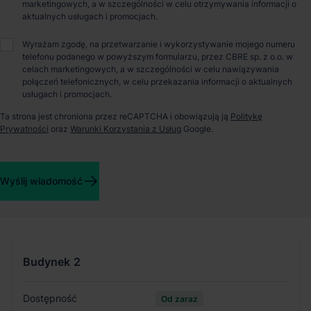
marketingowych, a w szczególności w celu otrzymywania informacji o
aktualnych usługach i promocjach.
O parku
Wyrażam zgodę, na przetwarzanie i wykorzystywanie mojego numeru
telefonu podanego w powyższym formularzu, przez CBRE sp. z o.o. w
Nowoczesny Park Magazynowy w Gliwicach oferujący
celach marketingowych, a w szczególności w celu nawiązywania
powierzchnie magazynowe, logistyczne i produkcyjne o
połączeń telefonicznych, w celu przekazania informacji o aktualnych
planowanej powierzchni ponad 51 000 m2. Centrum
usługach i promocjach.
logistyczne zlokalizowane jest w Katowickiej Specjalnej Strefie
Ekonomicznej, w Podstrefie Gliwice. Dzięki znakomitej
Ta strona jest chroniona przez reCAPTCHA i obowiązują ją
Politykę
infrastrukturze drogowej zapewnia doskonałe połączenie z
Prywatności
oraz
Warunki Korzystania z Usług
Google.
sześcioma miastami stołecznymi w Europie znajdującymi się w
promieniu 600 km, takimi jak Berlin, Bratysława, Praga,
Budapeszt, Wiedeń i Warszawa.
Wyślij wiadomość
Szczegóły budynków
Budynek
2
Dostępność
Od zaraz