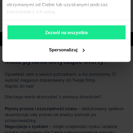
otrzymanymi od Ciebie lub uzyskanymi podczas
korzystania z ich usług.
Zezwól na wszystkie
Województwa
Spersonalizuj
Masz pytania dotyczące oferty?
Opowiedz nam o swoich potrzebach, a my pomożemy Ci
wybrać magazyn dopasowany do Twojej firmy.
Napisz do nas!
Dlaczego warto skorzystać z pomocy doradców?
Płynny proces i oszczędność czasu
– dedykowany opiekun
skoordynuje cały proces od analizy potrzeb po
przeprowadzkę.
Negocjacje z zyskiem
– dzięki znajomości rynku i analizie
ryzyka uzyskujemy dla Ciebie najkorzystniejsze warunki i