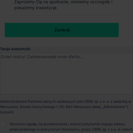
Zaprosimy Cię na spotkanie, omówimy szczegóły i
Zaprosimy Cię na spotkanie, omówimy szczegóły i
Magazyn GLP Gliwice Logistics Centre
pokażemy inwestycje.
pokażemy inwestycje.
Gliwice
, Śląskie
Numer telefonu służbowy
Zamknij
Zamknij
Dostępna powierzchnia
0 m²
Twoja wiadomość
Powierzchnia parku
50 837 m²
Dostępność
Od zaraz
Opiekun nieruchomości
Administratorem Państwa danych osobowych jest CBRE sp. z o. o. z siedzibą w
Warszawie, Rondo Daszyńskiego 1, 00-843 Warszawa (dalej „Administrator”).
Bartosz Szlęzak
Wyrażam zgodę, na przetwarzanie i wykorzystywanie mojego adresu
email podanego w powyższym formularzu, przez CBRE sp. z o.o. w celach