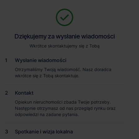
Zapytaj o szczegóły
Jesteśmy tu, żeby Ci pomóc. Niezależnie od tego, na jakim etapie
szukania magazynu jesteś, odpowiemy na Twoje pytania i
Powrót
Dziękujemy za wysłanie wiadomości
Dziękujemy za wysłanie wiadomości
pomożemy Ci wybrać najlepszą ofertę. Napisz do nas!
Zadzwoń
1
/1
Wkrótce skontaktujemy się z Tobą
Wkrótce skontaktujemy się z Tobą
Pokaż numer telefonu
Wysłanie wiadomości
Wysłanie wiadomości
Otrzymaliśmy Twoją wiadomość. Nasz doradca
Otrzymaliśmy Twoją wiadomość. Nasz doradca
wkrótce się z Tobą skontaktuje.
wkrótce się z Tobą skontaktuje.
Imię i nazwisko
Kontakt
Kontakt
Opiekun nieruchomości zbada Twoje potrzeby.
Opiekun nieruchomości zbada Twoje potrzeby.
Nazwa firmy
Następnie otrzymasz od nas przegląd rynku oraz
Następnie otrzymasz od nas przegląd rynku oraz
odpowiedzi na zadane pytania.
odpowiedzi na zadane pytania.
Spotkanie i wizja lokalna
Spotkanie i wizja lokalna
Email służbowy
Magazyn Fortress Logistics Park