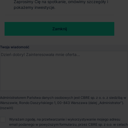
Zaprosimy Cię na spotkanie, omówimy szczegóły i
Zaprosimy Cię na spotkanie, omówimy szczegóły i
Szprotawa
pokażemy inwestycje.
pokażemy inwestycje.
Szprotawa
, Lubuskie
Numer telefonu służbowy
Zamknij
Zamknij
Dostępna powierzchnia
127 000 m²
Twoja wiadomość
Powierzchnia parku
127 000 m²
Dostępność
Od zaraz
Opiekun nieruchomości
Administratorem Państwa danych osobowych jest CBRE sp. z o. o. z siedzibą w
Warszawie, Rondo Daszyńskiego 1, 00-843 Warszawa (dalej „Administrator”).
Marcin Janik
Wyrażam zgodę, na przetwarzanie i wykorzystywanie mojego adresu
email podanego w powyższym formularzu, przez CBRE sp. z o.o. w celach