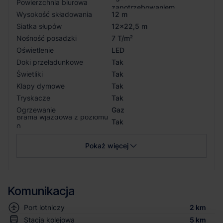
Powierzchnia biurowa
zapotrzebowaniem
Wysokość składowania
12 m
Siatka słupów
12x22,5 m
Nośność posadzki
7 T/m²
Oświetlenie
LED
Doki przeładunkowe
Tak
Świetliki
Tak
Klapy dymowe
Tak
Tryskacze
Tak
Ogrzewanie
Gaz
Brama wjazdowa z poziomu
Tak
0
Pokaż więcej
Komunikacja
Port lotniczy
2 km
Stacja kolejowa
5 km