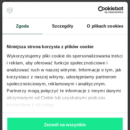
Autostrada / droga ekspresowa
20 km
Transport publiczny
3 km
Lokalizacja magazynu
Zgoda
Szczegóły
O plikach cookies
Niniejsze ogłoszenie ma charakter wyłącznie informacyjny i nie stanowi
Niniejsza strona korzysta z plików cookie
oferty w myśl art. 66 § 1. Kodeksu Cywilnego. CBRE sp. z o.o. nie
odpowiada za ewentualne błędy lub nieaktualność ogłoszenia.
Wykorzystujemy pliki cookie do spersonalizowania treści
Ogłoszenia, cenniki i inne informacje zawarte na stronie internetowej
mogą się różnić od danych rzeczywistych. Publikacja ogłoszenia nie
i reklam, aby oferować funkcje społecznościowe i
gwarantuje dostępności prezentowanych nieruchomości. Weryfikacja
analizować ruch w naszej witrynie. Informacje o tym, jak
dostępności odbywa się po wysłaniu formularza kontaktowego.
korzystasz z naszej witryny, udostępniamy partnerom
społecznościowym, reklamowym i analitycznym.
Partnerzy mogą połączyć te informacje z innymi danymi
otrzymanymi od Ciebie lub uzyskanymi podczas
korzystania z ich usług.
Zezwól na wszystkie