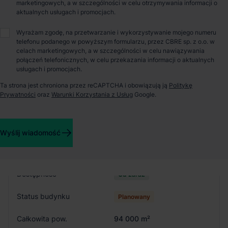
marketingowych, a w szczególności w celu otrzymywania informacji o
aktualnych usługach i promocjach.
O parku
Wyrażam zgodę, na przetwarzanie i wykorzystywanie mojego numeru
telefonu podanego w powyższym formularzu, przez CBRE sp. z o.o. w
Fortress Logistics Park Szprotawa to inwestycja położona w
celach marketingowych, a w szczególności w celu nawiązywania
zachodniej części Polski. Charakteryzuje się świetną lokalizacją
połączeń telefonicznych, w celu przekazania informacji o aktualnych
w pobliżu autostrady A4. Fortress logistics proponuje budowę
usługach i promocjach.
hal magazynowych klasy A o łącznej powierzchni 127000 m2.
Ta strona jest chroniona przez reCAPTCHA i obowiązują ją
Politykę
Prywatności
oraz
Warunki Korzystania z Usług
Google.
Szczegóły budynków
Wyślij wiadomość
Budynek
hala A
Dostępność
Od zaraz
Status budynku
Planowany
Całkowita pow.
94 000 m²