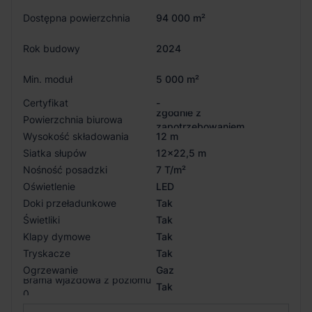
Dostępna powierzchnia
94 000 m²
Rok budowy
2024
Min. moduł
5 000 m²
Certyfikat
-
zgodnie z
Powierzchnia biurowa
zapotrzebowaniem
Wysokość składowania
12 m
Siatka słupów
12x22,5 m
Nośność posadzki
7 T/m²
Oświetlenie
LED
Doki przeładunkowe
Tak
Świetliki
Tak
Klapy dymowe
Tak
Tryskacze
Tak
Ogrzewanie
Gaz
Brama wjazdowa z poziomu
Tak
0