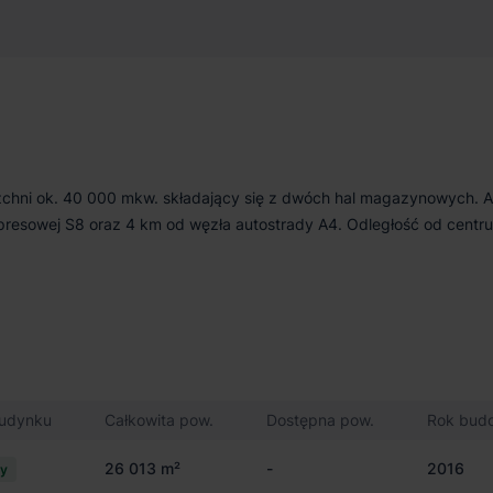
380 m²
Niedostępny
zchni ok. 40 000 mkw. składający się z dwóch hal magazynowych. 
kspresowej S8 oraz 4 km od węzła autostrady A4. Odległość od centr
budynku
Całkowita pow.
Dostępna pow.
Rok bud
26 013 m²
-
2016
cy