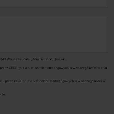
Kontakt w sprawie
wynajmu magazynu
Zadzwoń
Pokaż numer telefonu
843 Warszawa (dalej „Administrator”).
Wypełnij formularz
rzez CBRE sp. z o.o. w celach marketingowych, a w szczególności w celu
Umów spotkanie
, przez CBRE sp. z o.o. w celach marketingowych, a w szczególności w
gle.