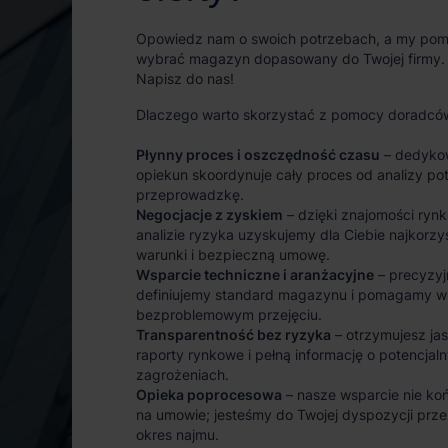
Opowiedz nam o swoich potrzebach, a my po
wybrać magazyn dopasowany do Twojej firmy.
Napisz do nas!
Dlaczego warto skorzystać z pomocy doradcó
Płynny proces i oszczędność czasu
– dedyko
opiekun skoordynuje cały proces od analizy po
przeprowadzkę.
Negocjacje z zyskiem
– dzięki znajomości rynk
analizie ryzyka uzyskujemy dla Ciebie najkorzy
warunki i bezpieczną umowę.
Wsparcie techniczne i aranżacyjne
– precyzyj
definiujemy standard magazynu i pomagamy w
bezproblemowym przejęciu.
Transparentność bez ryzyka
– otrzymujesz ja
raporty rynkowe i pełną informację o potencjal
zagrożeniach.
Opieka poprocesowa
– nasze wsparcie nie koń
na umowie; jesteśmy do Twojej dyspozycji prze
okres najmu.