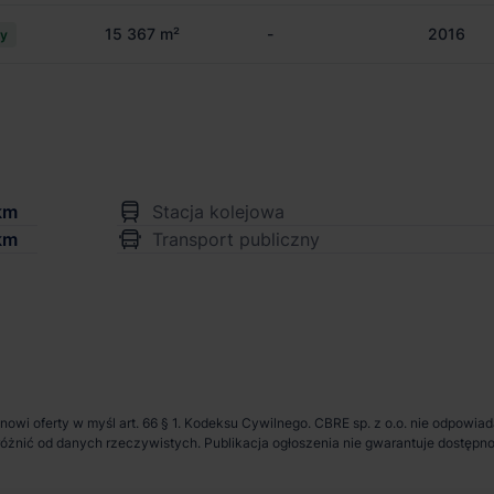
15 367 m²
-
2016
cy
km
Stacja kolejowa
km
Transport publiczny
anowi oferty w myśl art. 66 § 1. Kodeksu Cywilnego. CBRE sp. z o.o. nie odpowia
ię różnić od danych rzeczywistych. Publikacja ogłoszenia nie gwarantuje dostę