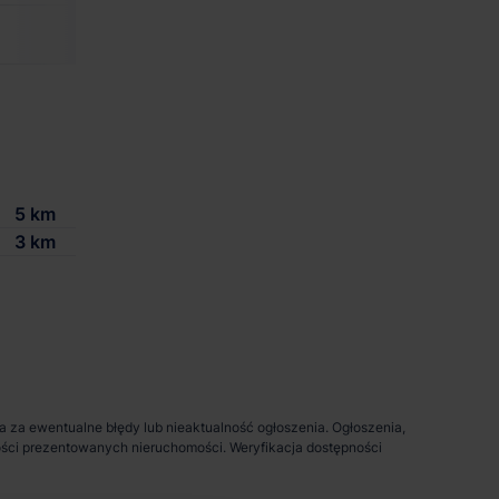
2 500 m²
-
zgodnie z zapotrze
5 km
3 km
da za ewentualne błędy lub nieaktualność ogłoszenia. Ogłoszenia,
pności prezentowanych nieruchomości. Weryfikacja dostępności