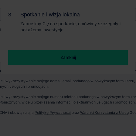
Spotkanie i wizja lokalna
Spotkanie i wizja lokalna
Zaprosimy Cię na spotkanie, omówimy szczegóły i
Zaprosimy Cię na spotkanie, omówimy szczegóły i
pokażemy inwestycje.
pokażemy inwestycje.
Zamknij
Zamknij
wych jest CBRE sp. z o. o. z siedzibą w Warszawie, Rondo Daszyńskiego 1, 00-
e i wykorzystywanie mojego adresu email podanego w powyższym formularzu, p
lnych usługach i promocjach.
e i wykorzystywanie mojego numeru telefonu podanego w powyższym formularzu
fonicznych, w celu przekazania informacji o aktualnych usługach i promocjach.
TCHA i obowiązują ją
Politykę Prywatności
oraz
Warunki Korzystania z Usług
Goo
erzchnia parku
Dostępność