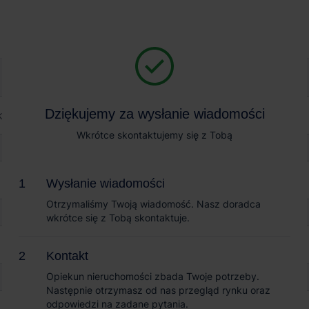
Magazyn na wynajem
Sprzedaż obiektów
eal Estate Tyniec Mały
Dziękujemy za wysłanie wiadomości
Dziękujemy za wysłanie wiadomości
te Tyniec Mały
Wkrótce skontaktujemy się z Tobą
Wkrótce skontaktujemy się z Tobą
Wysłanie wiadomości
Wysłanie wiadomości
Otrzymaliśmy Twoją wiadomość. Nasz doradca
Otrzymaliśmy Twoją wiadomość. Nasz doradca
wkrótce się z Tobą skontaktuje.
wkrótce się z Tobą skontaktuje.
Kontakt
Kontakt
Opiekun nieruchomości zbada Twoje potrzeby.
Opiekun nieruchomości zbada Twoje potrzeby.
Następnie otrzymasz od nas przegląd rynku oraz
Następnie otrzymasz od nas przegląd rynku oraz
odpowiedzi na zadane pytania.
odpowiedzi na zadane pytania.