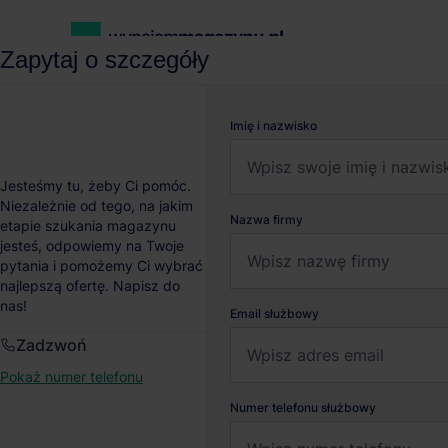
Zapytaj o szczegóły
wynajemmagazynu.pl
Magazyny do wynajęcia
Magazyn EQT R
Imię i nazwisko
Magazyn EQT Real Esta
Jesteśmy tu, żeby Ci pomóc.
Niezależnie od tego, na jakim
Nazwa firmy
etapie szukania magazynu
Wrocław
, Dolnośląskie
jesteś, odpowiemy na Twoje
pytania i pomożemy Ci wybrać
najlepszą ofertę. Napisz do
nas!
Email służbowy
Zadzwoń
Pokaż numer telefonu
Numer telefonu służbowy