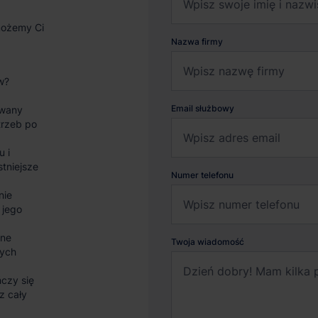
możemy Ci
Nazwa firmy
w?
Email służbowy
wany
trzeb po
u i
stniejsze
Numer telefonu
nie
 jego
sne
Twoja wiadomość
nych
czy się
z cały