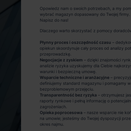
Opowiedz nam o swoich potrzebach, a my po
wybrać magazyn dopasowany do Twojej firmy.
Napisz do nas!
Dlaczego warto skorzystać z pomocy doradcó
Płynny proces i oszczędność czasu
– dedyko
opiekun skoordynuje cały proces od analizy po
przeprowadzkę.
Negocjacje z zyskiem
– dzięki znajomości rynk
analizie ryzyka uzyskujemy dla Ciebie najkorzy
warunki i bezpieczną umowę.
Wsparcie techniczne i aranżacyjne
– precyzyj
definiujemy standard magazynu i pomagamy w
bezproblemowym przejęciu.
Transparentność bez ryzyka
– otrzymujesz ja
raporty rynkowe i pełną informację o potencjal
zagrożeniach.
Opieka poprocesowa
– nasze wsparcie nie koń
na umowie; jesteśmy do Twojej dyspozycji prze
okres najmu.