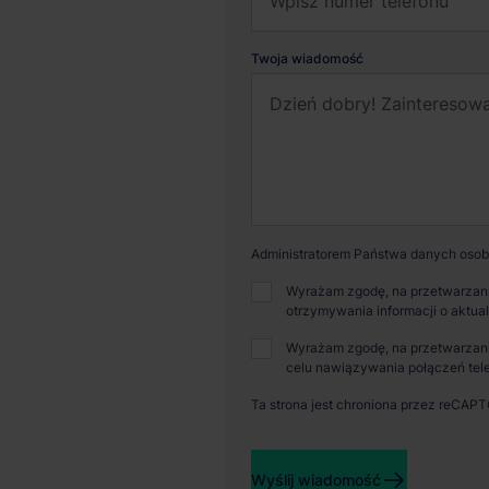
Twoja wiadomość
Administratorem Państwa danych osobo
Wyrażam zgodę, na przetwarzani
otrzymywania informacji o aktua
Dostępna powierzchnia
Powi
Wyrażam zgodę, na przetwarzani
celu nawiązywania połączeń tele
10 700 m²
150
Ta strona jest chroniona przez reCAP
Wyślij wiadomość