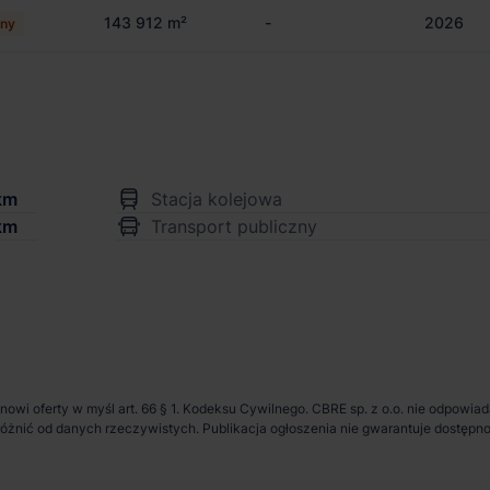
143 912 m²
-
2026
ny
km
Stacja kolejowa
km
Transport publiczny
anowi oferty w myśl art. 66 § 1. Kodeksu Cywilnego. CBRE sp. z o.o. nie odpowia
ię różnić od danych rzeczywistych. Publikacja ogłoszenia nie gwarantuje dostę