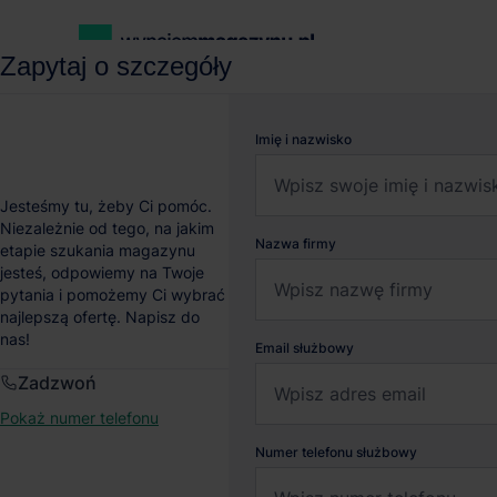
Zapytaj o szczegóły
wynajemmagazynu.pl
Magazyny do wynajęcia
Magazyn EQT R
Imię i nazwisko
Magazyn EQT Real Esta
Jesteśmy tu, żeby Ci pomóc.
Niezależnie od tego, na jakim
Nazwa firmy
etapie szukania magazynu
Dąbie
, Zachodnio-pomorskie
jesteś, odpowiemy na Twoje
pytania i pomożemy Ci wybrać
najlepszą ofertę. Napisz do
nas!
Email służbowy
Zadzwoń
Pokaż numer telefonu
Numer telefonu służbowy