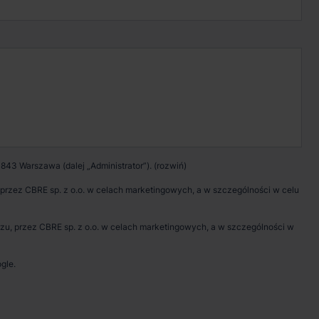
Kontakt w sprawie
wynajmu magazynu
Zadzwoń
Pokaż numer telefonu
843 Warszawa (dalej „Administrator”).
Wypełnij formularz
rzez CBRE sp. z o.o. w celach marketingowych, a w szczególności w celu
Umów spotkanie
, przez CBRE sp. z o.o. w celach marketingowych, a w szczególności w
gle.