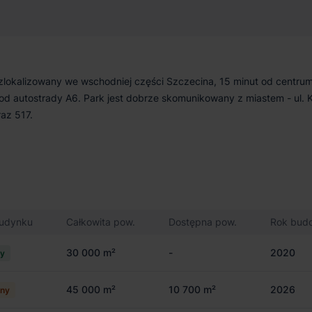
zlokalizowany we wschodniej części Szczecina, 15 minut od centrum
 od autostrady A6. Park jest dobrze skomunikowany z miastem - ul. 
raz 517.
budynku
Całkowita pow.
Dostępna pow.
Rok bud
30 000 m²
-
2020
cy
45 000 m²
10 700 m²
2026
ny