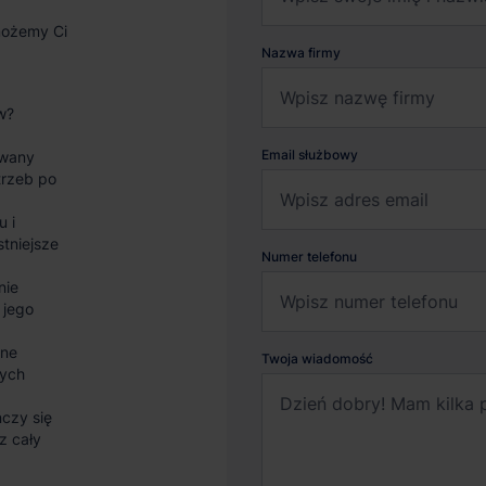
możemy Ci
Nazwa firmy
w?
Email służbowy
wany
trzeb po
u i
stniejsze
Numer telefonu
nie
 jego
sne
Twoja wiadomość
nych
czy się
z cały