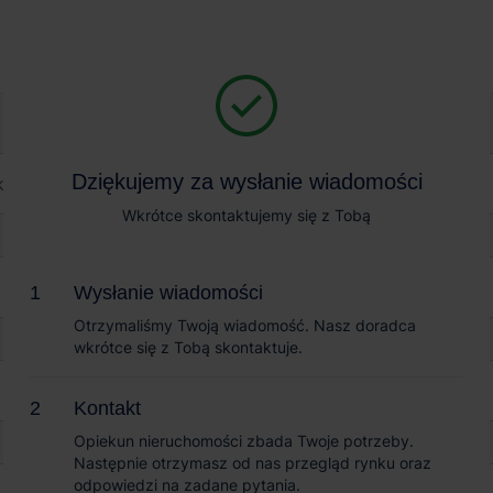
Magazyn na wynajem
Sprzedaż obiektów
eal Estate Szczecin II
Dziękujemy za wysłanie wiadomości
Dziękujemy za wysłanie wiadomości
te Szczecin II
Wkrótce skontaktujemy się z Tobą
Wkrótce skontaktujemy się z Tobą
Wysłanie wiadomości
Wysłanie wiadomości
Otrzymaliśmy Twoją wiadomość. Nasz doradca
Otrzymaliśmy Twoją wiadomość. Nasz doradca
wkrótce się z Tobą skontaktuje.
wkrótce się z Tobą skontaktuje.
Kontakt
Kontakt
Opiekun nieruchomości zbada Twoje potrzeby.
Opiekun nieruchomości zbada Twoje potrzeby.
Następnie otrzymasz od nas przegląd rynku oraz
Następnie otrzymasz od nas przegląd rynku oraz
odpowiedzi na zadane pytania.
odpowiedzi na zadane pytania.