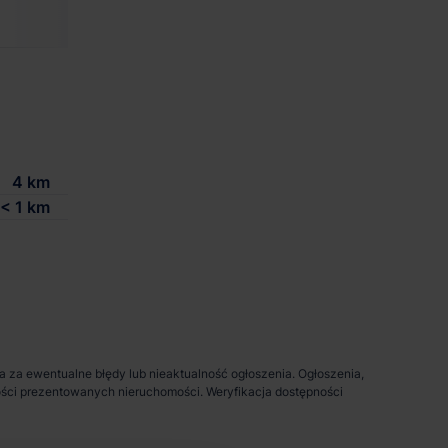
5 000 m²
-
zgodnie z zapotrze
4 km
< 1 km
da za ewentualne błędy lub nieaktualność ogłoszenia. Ogłoszenia,
pności prezentowanych nieruchomości. Weryfikacja dostępności