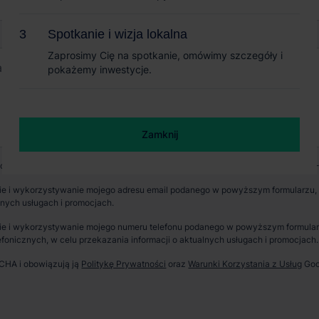
Spotkanie i wizja lokalna
Spotkanie i wizja lokalna
Zaprosimy Cię na spotkanie, omówimy szczegóły i
Zaprosimy Cię na spotkanie, omówimy szczegóły i
pokażemy inwestycje.
pokażemy inwestycje.
+ 2
Zamknij
Zamknij
wych jest CBRE sp. z o. o. z siedzibą w Warszawie, Rondo Daszyńskiego 1, 00-
e i wykorzystywanie mojego adresu email podanego w powyższym formularzu, p
lnych usługach i promocjach.
erzchnia parku
Dostępność
e i wykorzystywanie mojego numeru telefonu podanego w powyższym formularzu
fonicznych, w celu przekazania informacji o aktualnych usługach i promocjach.
 000 m²
Od zaraz
TCHA i obowiązują ją
Politykę Prywatności
oraz
Warunki Korzystania z Usług
Goo