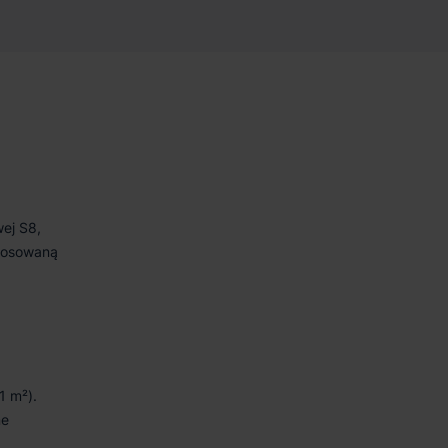
ej S8,
stosowaną
1 m²).
ne