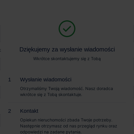
Magazyn na wynajem
Sprzedaż obiektów
rk Warsaw Emilianów
Dziękujemy za wysłanie wiadomości
Dziękujemy za wysłanie wiadomości
aw Emilianów
Wkrótce skontaktujemy się z Tobą
Wkrótce skontaktujemy się z Tobą
Wysłanie wiadomości
Wysłanie wiadomości
Otrzymaliśmy Twoją wiadomość. Nasz doradca
Otrzymaliśmy Twoją wiadomość. Nasz doradca
wkrótce się z Tobą skontaktuje.
wkrótce się z Tobą skontaktuje.
Kontakt
Kontakt
Opiekun nieruchomości zbada Twoje potrzeby.
Opiekun nieruchomości zbada Twoje potrzeby.
Następnie otrzymasz od nas przegląd rynku oraz
Następnie otrzymasz od nas przegląd rynku oraz
odpowiedzi na zadane pytania.
odpowiedzi na zadane pytania.