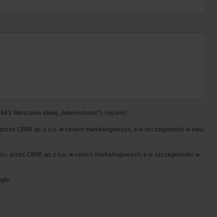
Kontakt w sprawie
wynajmu magazynu
Zadzwoń
Pokaż numer telefonu
843 Warszawa (dalej „Administrator”).
Wypełnij formularz
rzez CBRE sp. z o.o. w celach marketingowych, a w szczególności w celu
Umów spotkanie
, przez CBRE sp. z o.o. w celach marketingowych, a w szczególności w
gle.