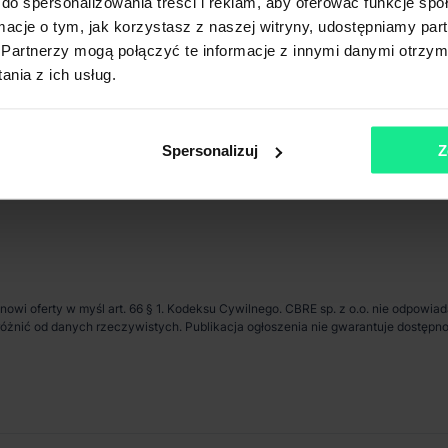
do spersonalizowania treści i reklam, aby oferować funkcje sp
ormacje o tym, jak korzystasz z naszej witryny, udostępniamy p
Partnerzy mogą połączyć te informacje z innymi danymi otrzym
nia z ich usług.
km
Stacja kolejowa
km
Transport publiczny
Spersonalizuj
Z
anowi oferty w myśl art. 66 § 1. Kodeksu Cywilnego. CBRE sp. z o.o. nie odpowia
ię różnić od danych rzeczywistych. Publikacja ogłoszenia nie gwarantuje dostę