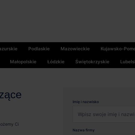
zurskie
Podlaskie
Mazowieckie
Kujawsko-Pomo
Małopolskie
Łódzkie
Świętokrzyskie
Lubels
czące
Imię i nazwisko
możemy Ci
Nazwa firmy