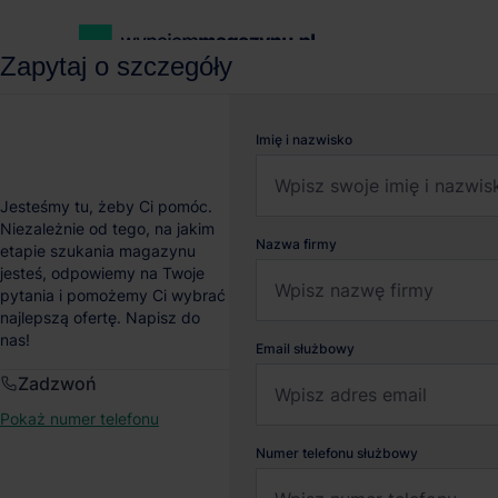
Zapytaj o szczegóły
wynajemmagazynu.pl
Magazyny do wynajęcia
Magazyn CTPa
Imię i nazwisko
Magazyn CTPark Wars
Jesteśmy tu, żeby Ci pomóc.
Niezależnie od tego, na jakim
Nazwa firmy
etapie szukania magazynu
Emilianów
, Mazowieckie
jesteś, odpowiemy na Twoje
pytania i pomożemy Ci wybrać
najlepszą ofertę. Napisz do
nas!
Email służbowy
Zadzwoń
Pokaż numer telefonu
Numer telefonu służbowy