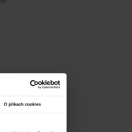
ych
wy
Min. moduł.
Certyfikat
Powierzchnia biurowa
3 500 m²
-
zgodnie z zapotrzebo
3 500 m²
-
zgodnie z zapotrzebo
O plikach cookies
3 500 m²
-
zgodnie z zapotrzebo