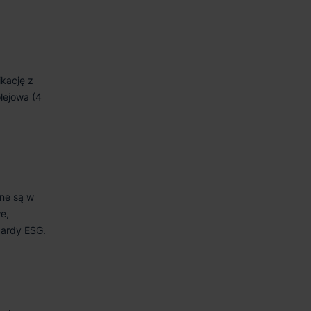
kację z
olejowa (4
ne są w
e,
dardy ESG.