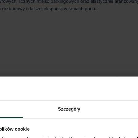
owych, licznych miejsc parkingowych oraz elastycznie aranżowan
ć rozbudowy i dalszej ekspansji w ramach parku.
dynku
Całkowita pow.
Dostępna pow.
Rok budo
22 942 m²
22 942 m²
2026
y
43 041 m²
43 041 m²
2024
y
Szczegóły
59 392 m²
11 253 m²
2024
e
 plików cookie