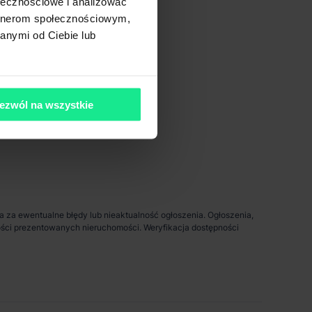
ołecznościowe i analizować
artnerom społecznościowym,
anymi od Ciebie lub
4 km
< 1 km
ezwól na wszystkie
da za ewentualne błędy lub nieaktualność ogłoszenia. Ogłoszenia,
pności prezentowanych nieruchomości. Weryfikacja dostępności