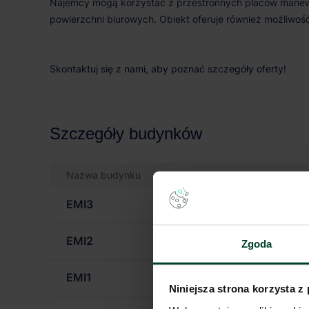
Najemcy mogą korzystać z przestronnych placów manewr
powierzchni biurowych. Obiekt oferuje również możliwoś
Skontaktuj się z nami, aby poznać szczegóły oferty!
Szczegóły budynków
Nazwa budynku
Dostępność
Status bu
EMI3
Od zaraz
Planowan
EMI2
Od zaraz
Planowan
Zgoda
EMI1
Od zaraz
W budowi
Niniejsza strona korzysta z