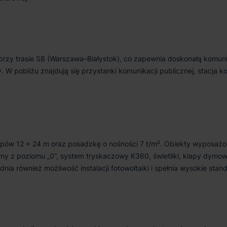
przy trasie S8 (Warszawa–Białystok), co zapewnia doskonałą komuni
 W pobliżu znajdują się przystanki komunikacji publicznej, stacja k
upów 12 × 24 m oraz posadzkę o nośności 7 t/m². Obiekty wyposażo
my z poziomu „0”, system tryskaczowy K360, świetliki, klapy dymow
ia również możliwość instalacji fotowoltaiki i spełnia wysokie stan