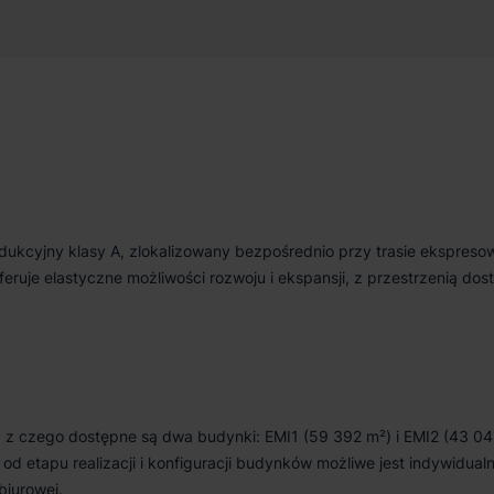
 433 m²
Od zaraz
cyjny klasy A, zlokalizowany bezpośrednio przy trasie ekspresow
eruje elastyczne możliwości rozwoju i ekspansji, z przestrzenią do
 z czego dostępne są dwa budynki: EMI1 (59 392 m²) i EMI2 (43 04
od etapu realizacji i konfiguracji budynków możliwe jest indywidual
biurowej.