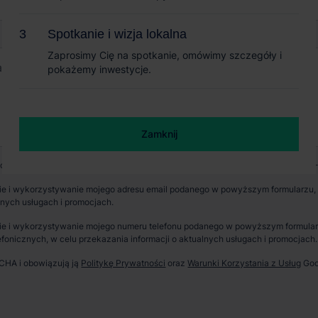
Spotkanie i wizja lokalna
Spotkanie i wizja lokalna
Zaprosimy Cię na spotkanie, omówimy szczegóły i
Zaprosimy Cię na spotkanie, omówimy szczegóły i
pokażemy inwestycje.
pokażemy inwestycje.
Zamknij
Zamknij
wych jest CBRE sp. z o. o. z siedzibą w Warszawie, Rondo Daszyńskiego 1, 00-
e i wykorzystywanie mojego adresu email podanego w powyższym formularzu, p
lnych usługach i promocjach.
e i wykorzystywanie mojego numeru telefonu podanego w powyższym formularzu
fonicznych, w celu przekazania informacji o aktualnych usługach i promocjach.
TCHA i obowiązują ją
Politykę Prywatności
oraz
Warunki Korzystania z Usług
Goo
erzchnia parku
Dostępność