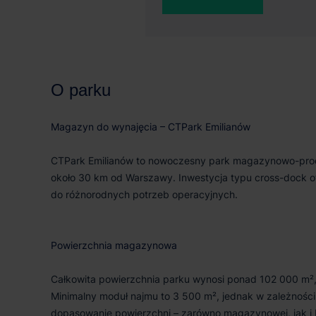
77 236 m²
102
O parku
Magazyn do wynajęcia – CTPark Emilianów
CTPark Emilianów to nowoczesny park magazynowo-produk
około 30 km od Warszawy. Inwestycja typu cross-dock of
do różnorodnych potrzeb operacyjnych.
Powierzchnia magazynowa
Całkowita powierzchnia parku wynosi ponad 102 000 m²,
Minimalny moduł najmu to 3 500 m², jednak w zależności 
dopasowanie powierzchni – zarówno magazynowej, jak i 