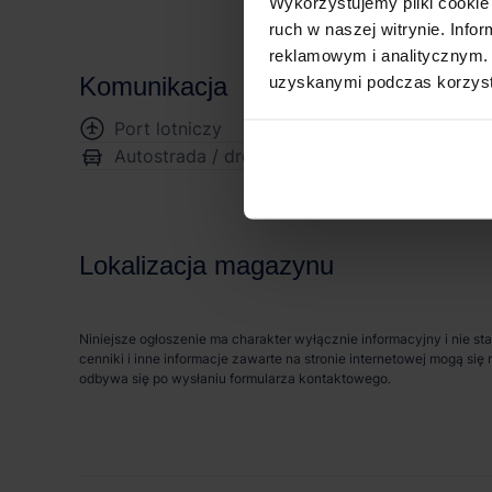
Wykorzystujemy pliki cookie 
ruch w naszej witrynie. Inf
reklamowym i analitycznym. 
Komunikacja
uzyskanymi podczas korzysta
Port lotniczy
30 
Autostrada / droga ekspresowa
3 
Lokalizacja magazynu
Niniejsze ogłoszenie ma charakter wyłącznie informacyjny i nie st
cenniki i inne informacje zawarte na stronie internetowej mogą s
odbywa się po wysłaniu formularza kontaktowego.