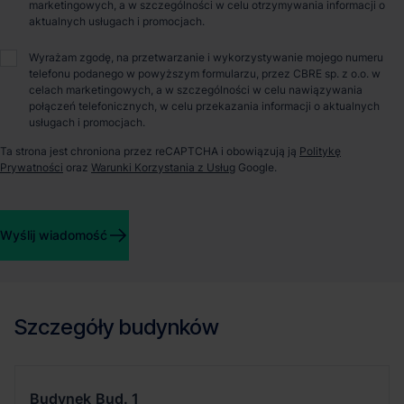
marketingowych, a w szczególności w celu otrzymywania informacji o
aktualnych usługach i promocjach.
Wyrażam zgodę, na przetwarzanie i wykorzystywanie mojego numeru
O parku
telefonu podanego w powyższym formularzu, przez CBRE sp. z o.o. w
celach marketingowych, a w szczególności w celu nawiązywania
połączeń telefonicznych, w celu przekazania informacji o aktualnych
Nowoczesny park magazynowy oferujący budynki
usługach i promocjach.
magazynowe klasy A o łącznej powierzchni ponad 40,000
mkw. To pierwsza inwestycja tej klasy w okolicy Białegostoku.
Ta strona jest chroniona przez reCAPTCHA i obowiązują ją
Politykę
Prywatności
oraz
Warunki Korzystania z Usług
Google.
Dzięki możliwości elastycznego kształtowania modułów park
jest w stanie sprostać wymaganiom klientom poszukującym
zarówno powierzchni magazynowej, jak i powierzchni
przeznaczonej pod lekką produkcję. Obiekt zlokalizowany jest
Wyślij wiadomość
w odległości 8 km od centrum Białegostoku, w sąsiedztwie
drogi krajowej nr 65 oraz w niedalekiej odległości od drogi
ekspresowej S8.
Szczegóły budynków
Budynek
Bud. 1