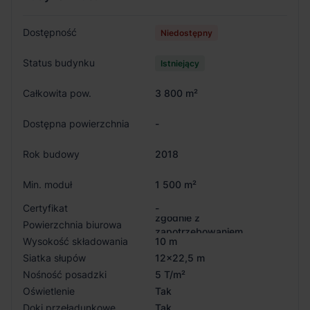
Dostępność
Niedostępny
Status budynku
Istniejący
Całkowita pow.
3 800 m²
Dostępna powierzchnia
-
Rok budowy
2018
Min. moduł
1 500 m²
Certyfikat
-
zgodnie z
Powierzchnia biurowa
zapotrzebowaniem
Wysokość składowania
10 m
Siatka słupów
12x22,5 m
Nośność posadzki
5 T/m²
Oświetlenie
Tak
Doki przeładunkowe
Tak