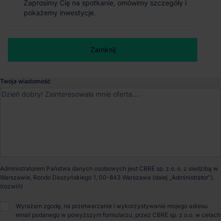
Zaprosimy Cię na spotkanie, omówimy szczegóły i
Zaprosimy Cię na spotkanie, omówimy szczegóły i
Magazyn Accolade Funds Park
pokażemy inwestycje.
pokażemy inwestycje.
Białystok I
Numer telefonu służbowy
Zamknij
Zamknij
Białystok
, Podlaskie
Dostępna powierzchnia
8 506 m²
Twoja wiadomość
Powierzchnia parku
40 600 m²
Dostępność
Od zaraz
Administratorem Państwa danych osobowych jest CBRE sp. z o. o. z siedzibą w
Opiekun nieruchomości
Warszawie, Rondo Daszyńskiego 1, 00-843 Warszawa (dalej „Administrator”).
Wyrażam zgodę, na przetwarzanie i wykorzystywanie mojego adresu
email podanego w powyższym formularzu, przez CBRE sp. z o.o. w celach
Małgorzata Ronkowska