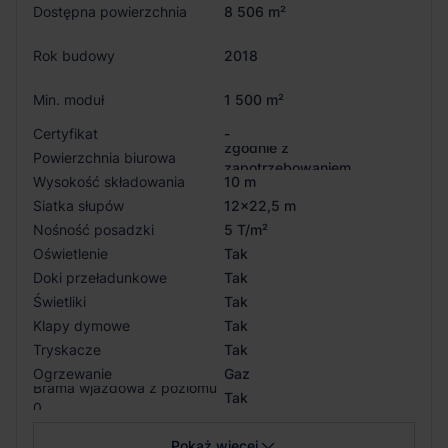
Dostępna powierzchnia
8 506 m²
Rok budowy
2018
Min. moduł
1 500 m²
Certyfikat
-
zgodnie z
Powierzchnia biurowa
zapotrzebowaniem
Wysokość składowania
10 m
Siatka słupów
12x22,5 m
Nośność posadzki
5 T/m²
Oświetlenie
Tak
Doki przeładunkowe
Tak
Świetliki
Tak
Klapy dymowe
Tak
Tryskacze
Tak
Ogrzewanie
Gaz
Brama wjazdowa z poziomu
Tak
0
Pokaż więcej