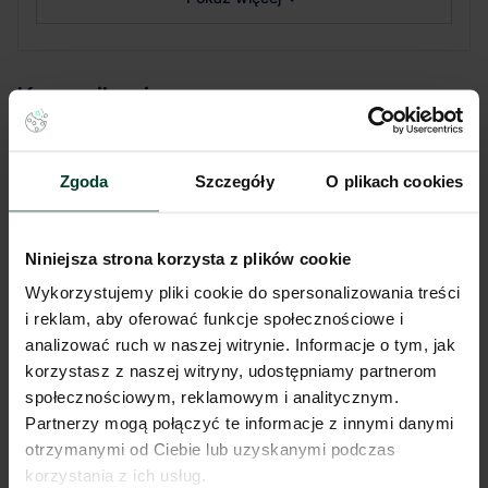
Komunikacja
Port lotniczy
184 km
Stacja kolejowa
8 km
Zgoda
Szczegóły
O plikach cookies
Autostrada / droga ekspresowa
2 km
Transport publiczny
< 1 km
Lokalizacja magazynu
Niniejsza strona korzysta z plików cookie
Wykorzystujemy pliki cookie do spersonalizowania treści
i reklam, aby oferować funkcje społecznościowe i
Niniejsze ogłoszenie ma charakter wyłącznie informacyjny i nie stanowi
oferty w myśl art. 66 § 1. Kodeksu Cywilnego. CBRE sp. z o.o. nie
analizować ruch w naszej witrynie. Informacje o tym, jak
odpowiada za ewentualne błędy lub nieaktualność ogłoszenia.
korzystasz z naszej witryny, udostępniamy partnerom
Ogłoszenia, cenniki i inne informacje zawarte na stronie internetowej
społecznościowym, reklamowym i analitycznym.
mogą się różnić od danych rzeczywistych. Publikacja ogłoszenia nie
gwarantuje dostępności prezentowanych nieruchomości. Weryfikacja
Partnerzy mogą połączyć te informacje z innymi danymi
dostępności odbywa się po wysłaniu formularza kontaktowego.
otrzymanymi od Ciebie lub uzyskanymi podczas
korzystania z ich usług.