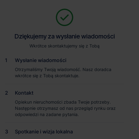
Zapytaj o szczegóły
Jesteśmy tu, żeby Ci pomóc. Niezależnie od tego, na jakim etapie
szukania magazynu jesteś, odpowiemy na Twoje pytania i
Powrót
Dziękujemy za wysłanie wiadomości
Dziękujemy za wysłanie wiadomości
pomożemy Ci wybrać najlepszą ofertę. Napisz do nas!
Zadzwoń
1
/2
Wkrótce skontaktujemy się z Tobą
Wkrótce skontaktujemy się z Tobą
Pokaż numer telefonu
Wysłanie wiadomości
Wysłanie wiadomości
Otrzymaliśmy Twoją wiadomość. Nasz doradca
Otrzymaliśmy Twoją wiadomość. Nasz doradca
wkrótce się z Tobą skontaktuje.
wkrótce się z Tobą skontaktuje.
Imię i nazwisko
Kontakt
Kontakt
Opiekun nieruchomości zbada Twoje potrzeby.
Opiekun nieruchomości zbada Twoje potrzeby.
Nazwa firmy
Następnie otrzymasz od nas przegląd rynku oraz
Następnie otrzymasz od nas przegląd rynku oraz
odpowiedzi na zadane pytania.
odpowiedzi na zadane pytania.
Spotkanie i wizja lokalna
Spotkanie i wizja lokalna
Email służbowy