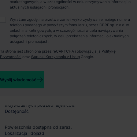
O parku
marketingowych, a w szczególności w celu otrzymywania informacji o
aktualnych usługach i promocjach.
Magazyn do wynajęcia – 7R Park Poznań West
Wyrażam zgodę, na przetwarzanie i wykorzystywanie mojego numeru
telefonu podanego w powyższym formularzu, przez CBRE sp. z o.o. w
celach marketingowych, a w szczególności w celu nawiązywania
7R Park Poznań West
to nowoczesny projekt magazynowo-
połączeń telefonicznych, w celu przekazania informacji o aktualnych
produkcyjny zlokalizowany w przemysłowej części Tarnowa
usługach i promocjach.
Podgórnego, w województwie wielkopolskim. Inwestycja
Ta strona jest chroniona przez reCAPTCHA i obowiązują ją
Politykę
oferuje funkcjonalną przestrzeń dla firm poszukujących
Prywatności
oraz
Warunki Korzystania z Usług
Google.
wysokiej jakości powierzchni w dogodnej lokalizacji w pobliżu
Poznania.
Powierzchnia magazynowa
Wyślij wiadomość
Park oferuje 55 358 m²
nowoczesnej powierzchni
magazynowej.
Aktualnie dostępne jest 6 780 m²
, z
możliwością dostosowania przestrzeni biurowej i socjalnej do
indywidualnych potrzeb najemców.
Dostępność
Powierzchnia dostępna od zaraz.
Lokalizacja i dojazd