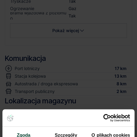
Tryskacze
Tak
Ogrzewanie
Gaz
Brama wjazdowa z poziomu
Tak
0
Pokaż więcej
Komunikacja
Port lotniczy
17 km
Stacja kolejowa
13 km
Autostrada / droga ekspresowa
8 km
Transport publiczny
2 km
Lokalizacja magazynu
Niniejsze ogłoszenie ma charakter wyłącznie informacyjny i nie stanowi
oferty w myśl art. 66 § 1. Kodeksu Cywilnego. CBRE sp. z o.o. nie
odpowiada za ewentualne błędy lub nieaktualność ogłoszenia.
Zgoda
Szczegóły
O plikach cookies