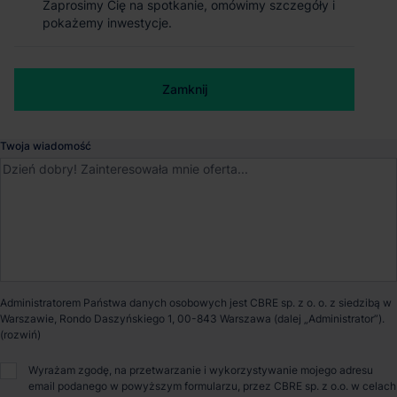
Zaprosimy Cię na spotkanie, omówimy szczegóły i
Zaprosimy Cię na spotkanie, omówimy szczegóły i
pokażemy inwestycje.
pokażemy inwestycje.
Tarnowo Podgórne
, Wielkopolskie
Numer telefonu służbowy
Dostępna powierzchnia
6 780 m²
Zamknij
Zamknij
Powierzchnia parku
55 358 m²
Twoja wiadomość
Dostępność
Od zaraz
Opiekun nieruchomości
Administratorem Państwa danych osobowych jest CBRE sp. z o. o. z siedzibą w
Warszawie, Rondo Daszyńskiego 1, 00-843 Warszawa (dalej „Administrator”).
Małgorzata Czepel
Wyrażam zgodę, na przetwarzanie i wykorzystywanie mojego adresu
email podanego w powyższym formularzu, przez CBRE sp. z o.o. w celach