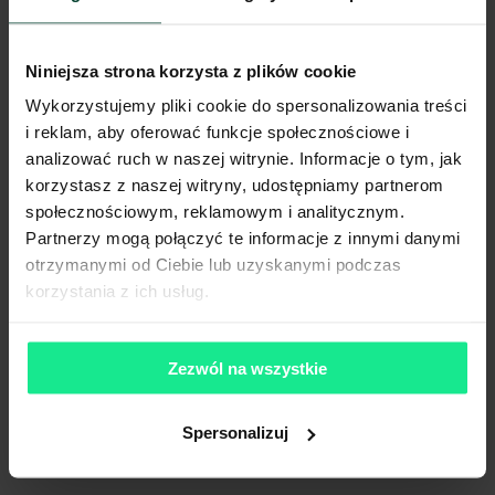
Ogłoszenia, cenniki i inne informacje zawarte na stronie internetowej
mogą się różnić od danych rzeczywistych. Publikacja ogłoszenia nie
gwarantuje dostępności prezentowanych nieruchomości. Weryfikacja
dostępności odbywa się po wysłaniu formularza kontaktowego.
Niniejsza strona korzysta z plików cookie
Wykorzystujemy pliki cookie do spersonalizowania treści
i reklam, aby oferować funkcje społecznościowe i
analizować ruch w naszej witrynie. Informacje o tym, jak
korzystasz z naszej witryny, udostępniamy partnerom
społecznościowym, reklamowym i analitycznym.
Partnerzy mogą połączyć te informacje z innymi danymi
otrzymanymi od Ciebie lub uzyskanymi podczas
korzystania z ich usług.
Zezwól na wszystkie
Spersonalizuj