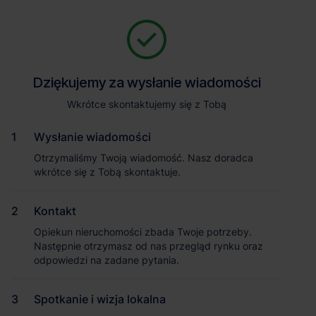
Zapytaj o szczegóły
Jesteśmy tu, żeby Ci pomóc. Niezależnie od tego, na jakim etapie
szukania magazynu jesteś, odpowiemy na Twoje pytania i
Powrót
Dziękujemy za wysłanie wiadomości
Dziękujemy za wysłanie wiadomości
pomożemy Ci wybrać najlepszą ofertę. Napisz do nas!
Zadzwoń
1
/1
Wkrótce skontaktujemy się z Tobą
Wkrótce skontaktujemy się z Tobą
Pokaż numer telefonu
Wysłanie wiadomości
Wysłanie wiadomości
Otrzymaliśmy Twoją wiadomość. Nasz doradca
Otrzymaliśmy Twoją wiadomość. Nasz doradca
wkrótce się z Tobą skontaktuje.
wkrótce się z Tobą skontaktuje.
Imię i nazwisko
Kontakt
Kontakt
Opiekun nieruchomości zbada Twoje potrzeby.
Opiekun nieruchomości zbada Twoje potrzeby.
Nazwa firmy
Następnie otrzymasz od nas przegląd rynku oraz
Następnie otrzymasz od nas przegląd rynku oraz
odpowiedzi na zadane pytania.
odpowiedzi na zadane pytania.
Spotkanie i wizja lokalna
Spotkanie i wizja lokalna
Email służbowy
Magazyn 7R Park Poznań West